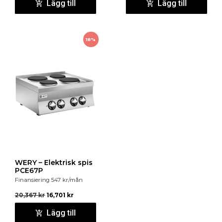
Lägg till
Lägg till
18%
WERY – Elektrisk spis
PCE67P
Finansiering
547
kr
/mån
20,367
kr
16,701
kr
Lägg till