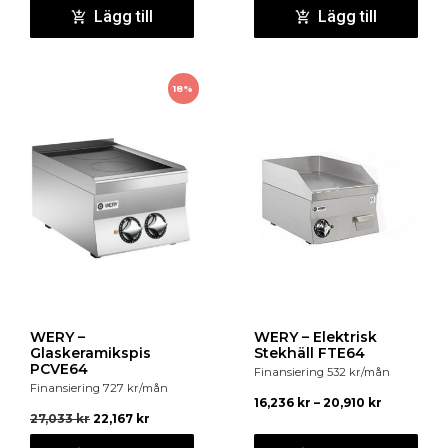
Lägg till
Lägg till
18%
WERY –
WERY – Elektrisk
Glaskeramikspis
Stekhäll FTE64
PCVE64
Finansiering
532
kr
/mån
Finansiering
727
kr
/mån
16,236
kr
–
20,910
kr
27,033
kr
22,167
kr