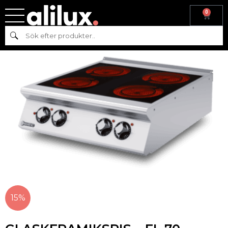
0
Hem
/
Köksmaskiner
/
Varmkök
/ GLASKERAMIKSPIS – EL 70 – NV7-
Sök
8E- MARENO
15%