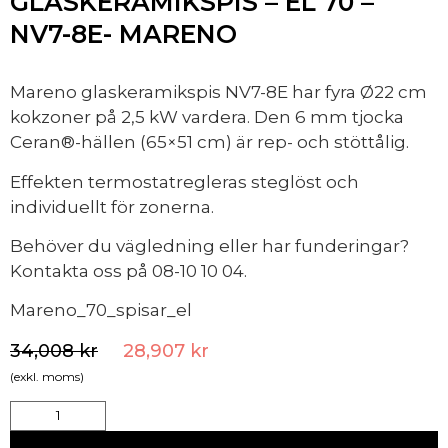
GLASKERAMIKSPIS – EL 70 –
NV7-8E- MARENO
Mareno glaskeramikspis NV7-8E har fyra Ø22 cm
kokzoner på 2,5 kW vardera. Den 6 mm tjocka
Ceran®-hällen (65×51 cm) är rep- och stöttålig.
Effekten termostatregleras steglöst och
individuellt för zonerna.
Behöver du vägledning eller har funderingar?
Kontakta oss på 08-10 10 04.
Mareno_70_spisar_el
34,008
kr
28,907
kr
(exkl. moms)