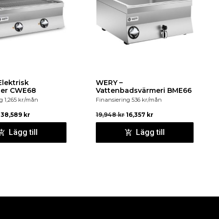
lektrisk
WERY –
ster CWE68
Vattenbadsvärmeri BME66
ng
1,265
kr
/mån
Finansiering
536
kr
/mån
38,589
kr
19,948
kr
16,357
kr
Lägg till
Lägg till