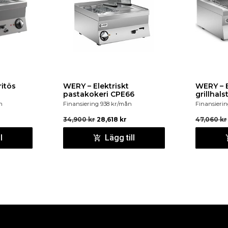
ritös
WERY – Elektriskt
WERY – E
pastakokeri CPE66
grillhal
n
Finansiering
938
kr
/mån
Finansieri
34,900
kr
28,618
kr
47,060
kr
l
Lägg till