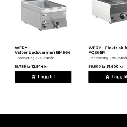
WERY –
WERY – Elektrisk f
Vattenbadsvärmeri BME64
FQE66R
Finansiering
424
kr
/mån
Finansiering
1,036
kr
/må
15,785
kr
12,944
kr
39,500
kr
31,600
kr
Lägg till
Lägg til