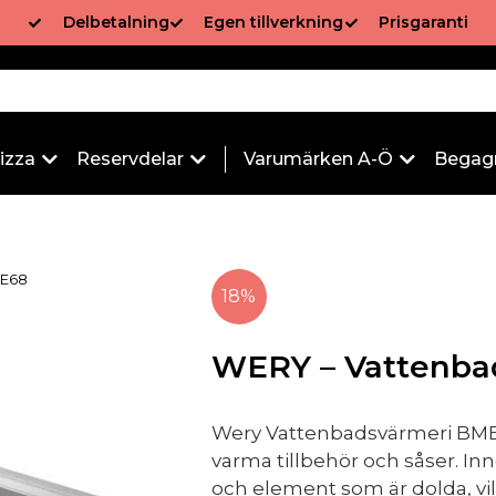
Delbetalning
Egen tillverkning
Prisgaranti
izza
Reservdelar
Varumärken A-Ö
Begag
ME68
18%
WERY – Vattenba
Wery Vattenbadsvärmeri BME6
varma tillbehör och såser. In
och element som är dolda, vi