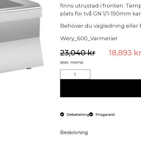
finns utrustad i fronten. Temp
plats för två GN 1/1-150mm kan
Behöver du vägledning eller h
Wery_600_Varmerier
23,040
kr
18,893
k
(exkl. moms)
Delbetalning
Prisgaranti
Beskrivning