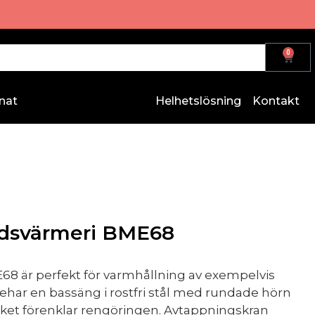
0
nat
Helhetslösning
Kontakt
dsvärmeri BME68
8 är perfekt för varmhållning av exempelvis
nehar en bassäng i rostfri stål med rundade hörn
lket förenklar rengöringen. Avtappningskran