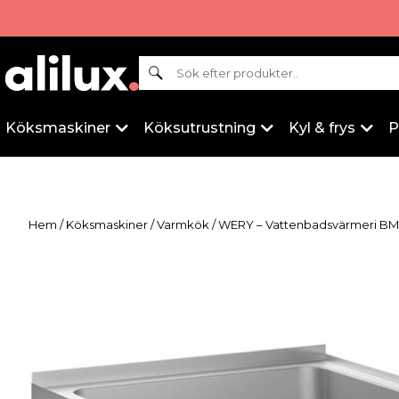
Sök
Köksmaskiner
Köksutrustning
Kyl & frys
P
Hem
/
Köksmaskiner
/
Varmkök
/ WERY – Vattenbadsvärmeri B