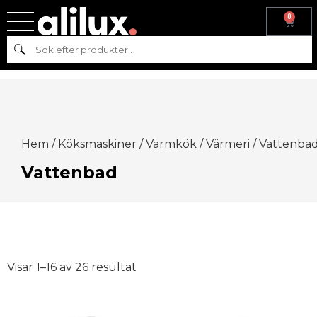
0
Sök
Hem
/
Köksmaskiner
/
Varmkök
/
Värmeri
/ Vattenba
Vattenbad
Visar 1–16 av 26 resultat