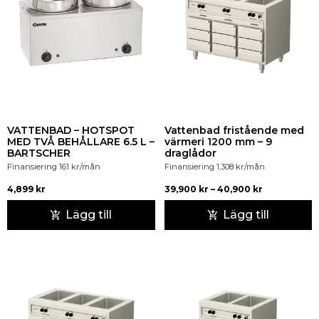
VATTENBAD – HOTSPOT
Vattenbad fristående med
MED TVÅ BEHÅLLARE 6.5 L –
värmeri 1200 mm – 9
BARTSCHER
draglådor
Finansiering
161
kr
/mån
Finansiering
1,308
kr
/mån
4,899
kr
39,900
kr
–
40,900
kr
Lägg till
Lägg till