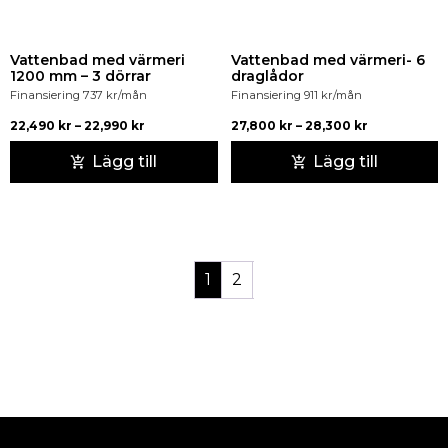
Vattenbad med värmeri
Vattenbad med värmeri- 6
1200 mm – 3 dörrar
draglådor
Finansiering
737
kr
/mån
Finansiering
911
kr
/mån
22,490
kr
–
22,990
kr
27,800
kr
–
28,300
kr
Lägg till
Lägg till
1
2