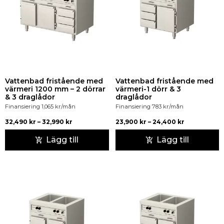
Vattenbad fristående med
Vattenbad fristående med
värmeri 1200 mm – 2 dörrar
värmeri-1 dörr & 3
& 3 draglådor
draglådor
Finansiering
1,065
kr
/mån
Finansiering
783
kr
/mån
32,490
kr
–
32,990
kr
23,900
kr
–
24,400
kr
Lägg till
Lägg till