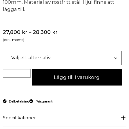
100mm. Material av rostfritt stål. Hjul finns att
lägga till.
27,800
kr
–
28,300
kr
(exkl. moms)
Lägg till i varukorg
Delbetalning
Prisgaranti
Specifikationer