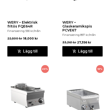
WERY – Elektrisk
WERY –
fritös FQE64R
Glaskeramikspis
PCVE67
Finansiering
590
kr
/mån
Finansiering
897
kr
/mån
22,500
kr
18,000
kr
33,361
kr
27,356
kr
Lägg till
Lägg till
20%
18%