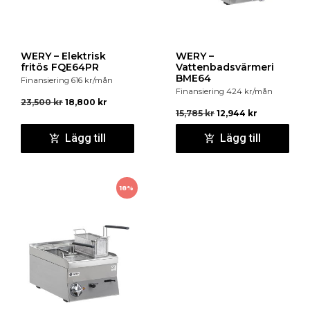
WERY – Elektrisk
WERY –
fritös FQE64PR
Vattenbadsvärmeri
BME64
Finansiering
616
kr
/mån
Finansiering
424
kr
/mån
23,500
kr
18,800
kr
15,785
kr
12,944
kr
Lägg till
Lägg till
18%