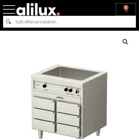
0
Hem
/
Köksmaskiner
/
Varmkök
/ Vattenbad med värmeri- 6
Sök
draglådor