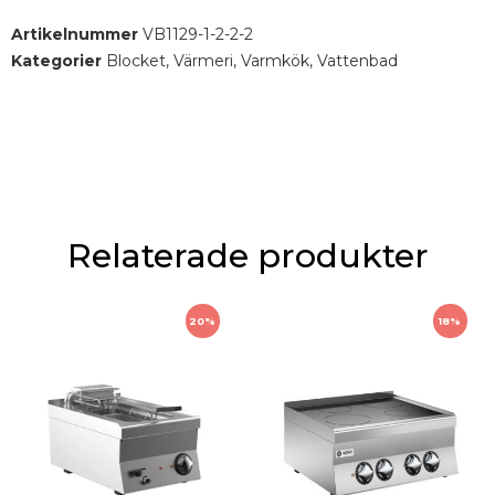
Mått i mm : 800 x 650 x 900
Artikelnummer
VB1129-1-2-2-2
Effekt : 5,0 kW
Kategorier
Blocket
,
Värmeri
,
Varmkök
,
Vattenbad
Relaterade produkter
20%
18%