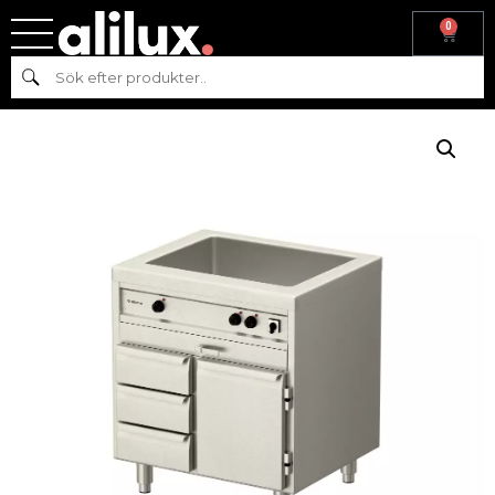
0
Hem
/
Köksmaskiner
/
Varmkök
/ Vattenbad med värmeri-1 dörr &
Sök
3 draglådor