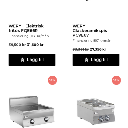
WERY – Elektrisk
WERY –
fritös FQE66R
Glaskeramikspis
PCVE67
Finansiering
1,036
kr
/mån
Finansiering
897
kr
/mån
39,500
kr
31,600
kr
33,361
kr
27,356
kr
Lägg till
Lägg till
18%
18%