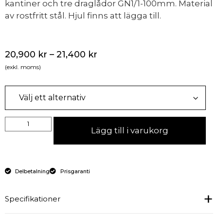
kantiner och tre draglådor GN1/1-100mm. Material
av rostfritt stål. Hjul finns att lägga till.
20,900
kr
–
21,400
kr
(exkl. moms)
Lägg till i varukorg
Delbetalning
Prisgaranti
Specifikationer