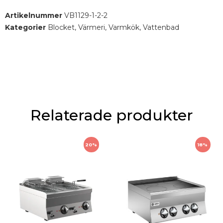
Mått i mm : 800 x 650 x 900
Artikelnummer
VB1129-1-2-2
Effekt : 5,0 kW
Kategorier
Blocket
,
Värmeri
,
Varmkök
,
Vattenbad
Relaterade produkter
20%
18%