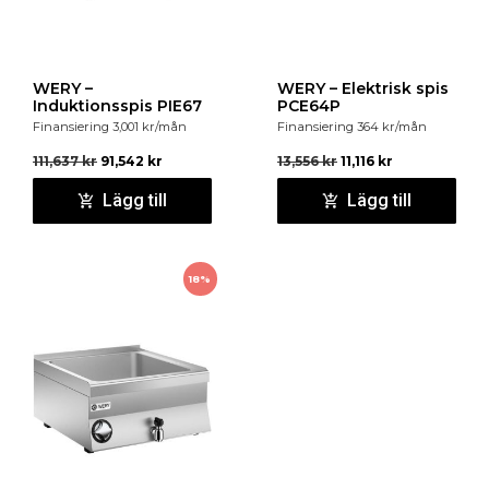
WERY –
WERY – Elektrisk spis
Induktionsspis PIE67
PCE64P
Finansiering
3,001
kr
/mån
Finansiering
364
kr
/mån
111,637
kr
91,542
kr
13,556
kr
11,116
kr
Lägg till
Lägg till
18%