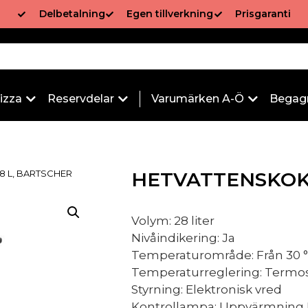
Delbetalning
Egen tillverkning
Prisgaranti
izza
Reservdelar
Varumärken A-Ö
Begag
8 L, BARTSCHER
HETVATTENSKOK
Volym: 28 liter
Nivåindikering: Ja
Temperaturområde: Från 30 °C 
Temperaturreglering: Termos
Styrning: Elektronisk vred
Kontrollampa: Uppvärmning 