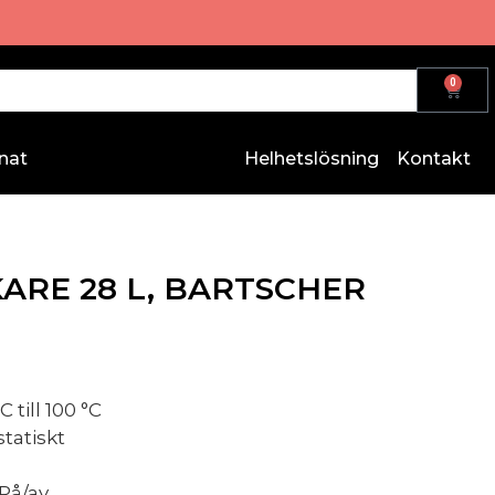
0
nat
Helhetslösning
Kontakt
ARE 28 L, BARTSCHER
till 100 °C
tatiskt
På/av