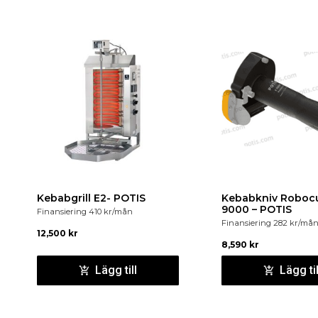
Kebabgrill E2- POTIS
Kebabkniv Robocu
9000 – POTIS
Finansiering
410
kr
/mån
Finansiering
282
kr
/må
12,500
kr
8,590
kr
Lägg till
Lägg til