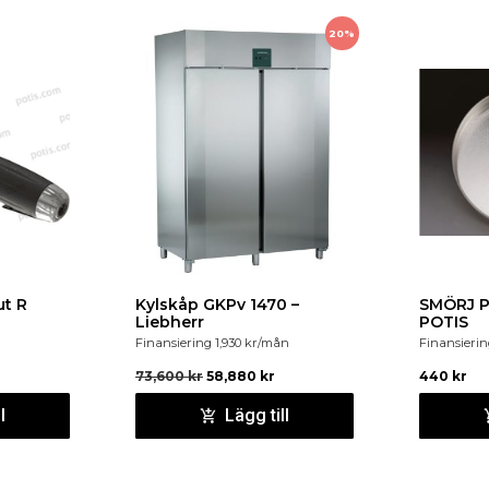
20%
t R
Kylskåp GKPv 1470 –
SMÖRJ P
Liebherr
POTIS
n
Finansiering
1,930
kr
/mån
Finansieri
73,600
kr
58,880
kr
440
kr
l
Lägg till