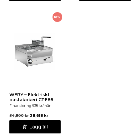
18%
WERY – Elektriskt
pastakokeri CPE66
Finansiering
938
kr
/mån
34,900
kr
28,618
kr
Lägg till