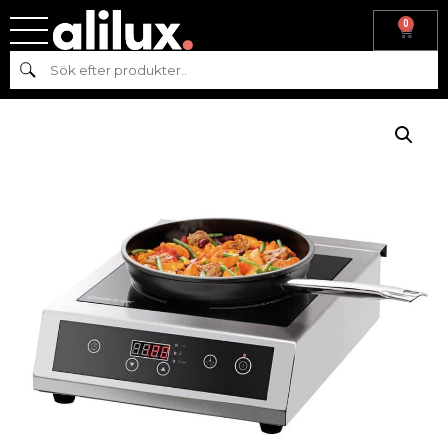
0
Hem
/
Köksmaskiner
/
Varmkök
/ INDUKTIONSSPIS IK 35TCS, 3,5
Sök
KW, BARTSCHER