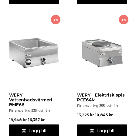
18%
18%
WERY –
WERY – Elektrisk spis
Vattenbadsvärmeri
PCE64M
BME66
Finansiering
355
kr
/mån
Finansiering
536
kr
/mån
13,225
kr
10,845
kr
19,948
kr
16,357
kr
Lägg till
Lägg till