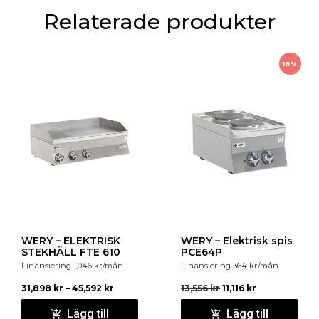
Relaterade produkter
Material : Matlagningsyta SCHOTT CERAN®
Material : Rostfritt stål
18%
Anslutningsvärden : 3,5 kW, 220-240 V, 50-60 Hz
Dimensioner : 340x445x117 mm
Servicegaranti : 24 månader
WERY – ELEKTRISK
WERY – Elektrisk spis
STEKHÄLL FTE 610
PCE64P
Finansiering
1,046
kr
/mån
Finansiering
364
kr
/mån
31,898
kr
–
45,592
kr
13,556
kr
11,116
kr
Lägg till
Lägg till