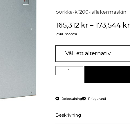
porkka-kf200-isflakermaskin
165,312
kr
–
173,544
kr
(exkl. moms)
Delbetalning
Prisgaranti
Beskrivning