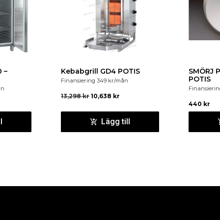
 –
Kebabgrill GD4 POTIS
SMÖRJ P
POTIS
Finansiering
349
kr
/mån
ån
Finansieri
13,298
kr
10,638
kr
440
kr
l
Lägg till