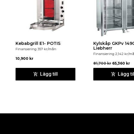
Kebabgrill E1- POTIS
Kylskåp GKPv 1490
Liebherr
Finansiering
357
kr
/mån
Finansiering
2,142
kr
/m
10,900
kr
81,700
kr
65,360
kr
Lägg till
Lägg til