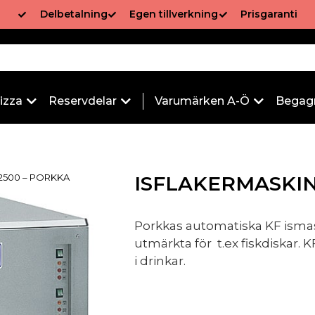
Delbetalning
Egen tillverkning
Prisgaranti
izza
Reservdelar
Varumärken A-Ö
Begag
 2500 – PORKKA
ISFLAKERMASKIN
Porkkas automatiska KF ismaski
utmärkta för t.ex fiskdiskar. 
i drinkar.