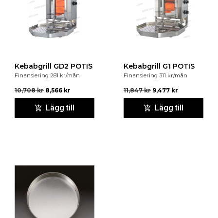
Kebabgrill GD2 POTIS
Kebabgrill G1 POTIS
Finansiering
281
kr
/mån
Finansiering
311
kr
/mån
10,708
kr
8,566
kr
11,847
kr
9,477
kr
Lägg till
Lägg till