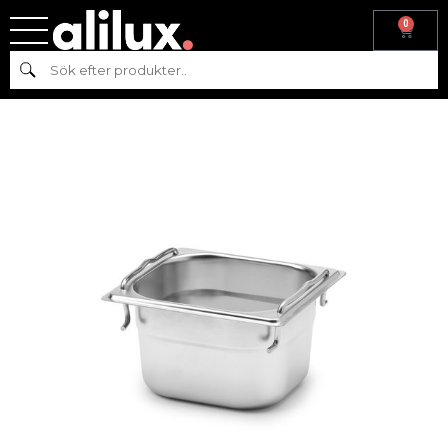
0
Hem
/
Gastronom
/
Kantiner
/ KANTIN MED HANDTAG GN 1/6-100,
Sök
RFR