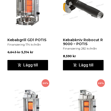
Kebabgrill GD1 POTIS
Kebabkniv Robocut R
9000 – POTIS
Finansiering
174
kr
/mån
Finansiering
282
kr
/mån
6,643
kr
5,314
kr
8,590
kr
Lägg till
Lägg till
20%
20%