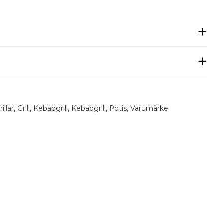
 / PE / ~ 50Hz
illar
,
Grill
,
Kebabgrill
,
Kebabgrill
,
Potis
,
Varumärke