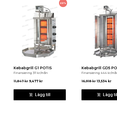
20%
Kebabgrill G1 POTIS
Kebabgrill GD5 PO
Finansiering
311
kr
/mån
Finansiering
444
kr
/må
11,847
kr
9,477
kr
16,918
kr
13,534
kr
Lägg till
Lägg til