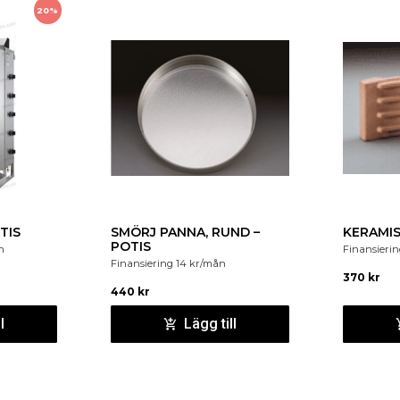
20%
TIS
SMÖRJ PANNA, RUND –
KERAMIS
POTIS
n
Finansieri
Finansiering
14
kr
/mån
370
kr
440
kr
l
Lägg till