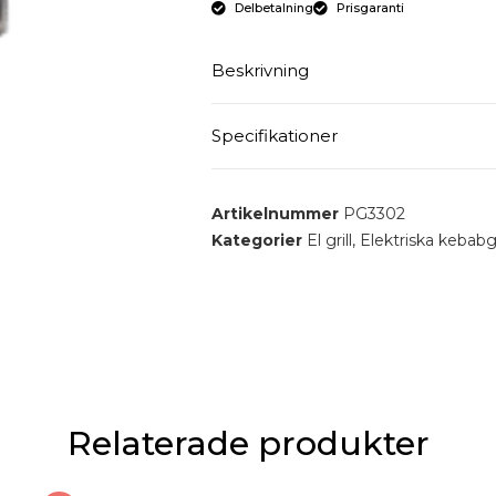
Delbetalning
Prisgaranti
Beskrivning
Specifikationer
Maximal vikt (kött): 50kg
Maximal höjd (kött): 70Cm
Effekt : 9000W
Artikelnummer
PG3302
Anslutning : 400 V / 230 V / 2 / N
Kategorier
El grill
,
Elektriska kebabgr
Relaterade produkter