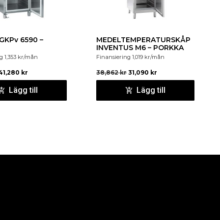
GKPv 6590 –
MEDELTEMPERATURSKÅP
INVENTUS M6 – PORKKA
ng
1,353
kr
/mån
Finansiering
1,019
kr
/mån
41,280
kr
38,862
kr
31,090
kr
Lägg till
Lägg till