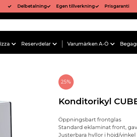
Delbetalning
Egen tillverkning
Prisgaranti
izza
Reservdelar
Varumärken A-Ö
Begag
25%
Konditorikyl CUB
Öppningsbart frontglas
Standard eklaminat front, gavl
Justerbara hyllor i höjd/vinkel