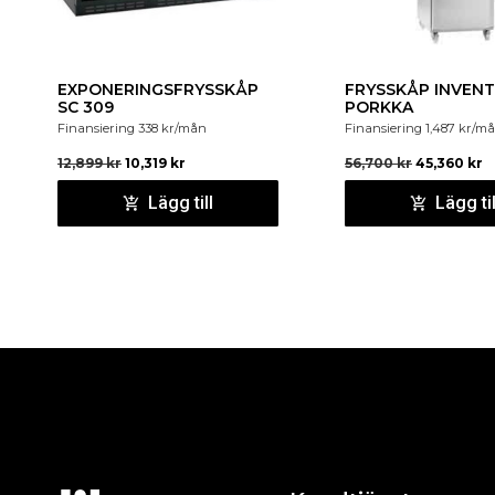
EXPONERINGSFRYSSKÅP
FRYSSKÅP INVENT
SC 309
PORKKA
Finansiering
338
kr
/mån
Finansiering
1,487
kr
/m
12,899
kr
10,319
kr
56,700
kr
45,360
kr
Lägg till
Lägg til