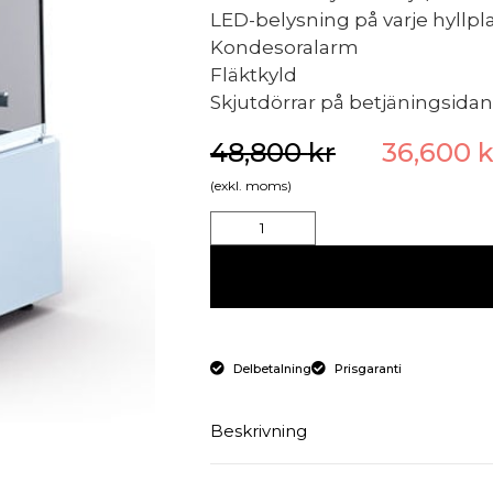
LED-belysning på varje hyllpl
Kondesoralarm
Fläktkyld
Skjutdörrar på betjäningsidan
48,800
kr
36,600
k
(exkl. moms)
Delbetalning
Prisgaranti
Beskrivning