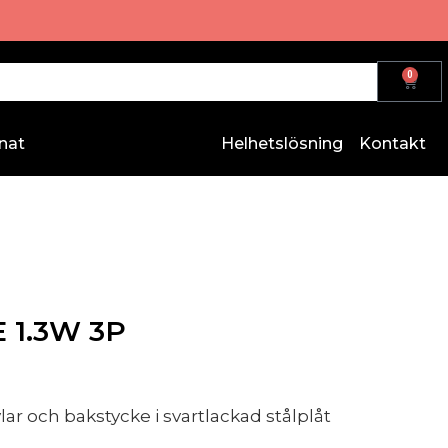
0
nat
Helhetslösning
Kontakt
E 1.3W 3P
ar och bakstycke i svartlackad stålplåt