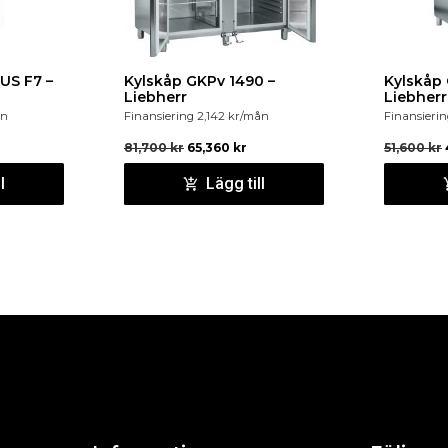
US F7 –
Kylskåp GKPv 1490 –
Kylskåp 
Liebherr
Liebherr
ån
Finansiering
2,142
kr
/mån
Finansieri
81,700
kr
65,360
kr
51,600
kr
l
Lägg till