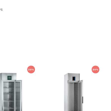
 1310 mm x 835 mm x 1380 mm
 x
ys
20%
20%