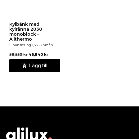
Kylbänk med
kylränna 2030
monoblock –
Allthermo
Finansiering
1,535
kr
/mån
58,550
kr
46,840
kr
Lägg till