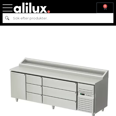
0
Hem
/
Kyl & frys
/
Kyl
/
Kylbänk
/ Kylbord med dörrar och 6 lådor AT-
Sök
KHK2-210-133-A