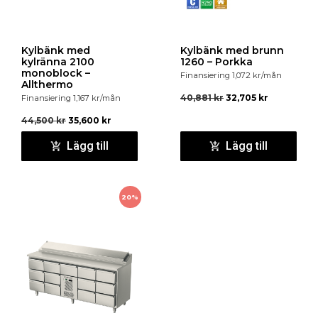
Kylbänk med
Kylbänk med brunn
kylränna 2100
1260 – Porkka
monoblock –
Finansiering
1,072
kr
/mån
Allthermo
40,881
kr
32,705
kr
Finansiering
1,167
kr
/mån
44,500
kr
35,600
kr
Lägg till
Lägg till
20%