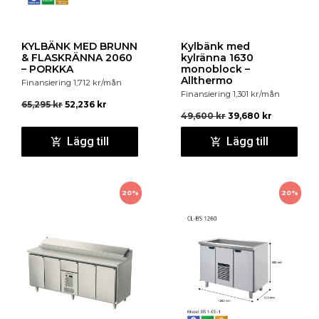
KYLBÄNK MED BRUNN
Kylbänk med
& FLASKRÄNNA 2060
kylränna 1630
– PORKKA
monoblock –
Allthermo
Finansiering
1,712
kr
/mån
Finansiering
1,301
kr
/mån
65,295
kr
52,236
kr
49,600
kr
39,680
kr
Lägg till
Lägg till
20%
20%