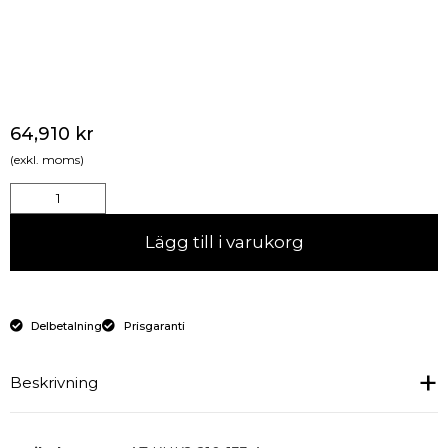
64,910
kr
(exkl. moms)
Lägg till i varukorg
Delbetalning
Prisgaranti
Beskrivning
Kylbord med dörrar, 6 lådor och standard kylränna.