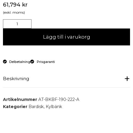
61,794
kr
(exkl. moms)
Lägg till i varukorg
Delbetalning
Prisgaranti
Beskrivning
Kylt barbord med 6 lådor, kylränna for flaskor och
Artikelnummer
AT-BKBF-190-222-A
ispool.
Kategorier
Bardisk
,
Kylbänk