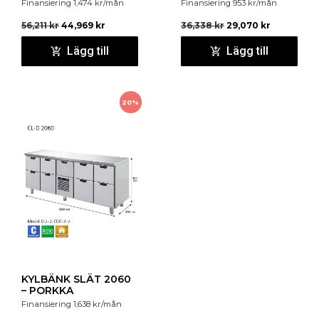
Finansiering
1,474
kr
/mån
Finansiering
953
kr
/mån
56,211
kr
44,969
kr
36,338
kr
29,070
kr
Lägg till
Lägg till
20%
KYLBÄNK SLÄT 2060
– PORKKA
Finansiering
1,638
kr
/mån