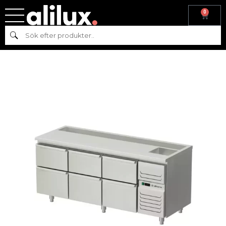
0
Hem
/
Kyl & frys
/
Kyl
/
Kylbänk
/ Kylbord med flaskränna, 6 lådor AT-
Sök
BKBF-190-222-A