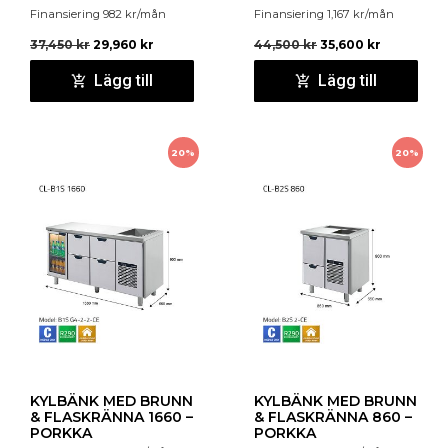
Finansiering
982
kr
/mån
Finansiering
1,167
kr
/mån
37,450
kr
29,960
kr
44,500
kr
35,600
kr
Lägg till
Lägg till
20%
20%
KYLBÄNK MED BRUNN
KYLBÄNK MED BRUNN
& FLASKRÄNNA 1660 –
& FLASKRÄNNA 860 –
PORKKA
PORKKA