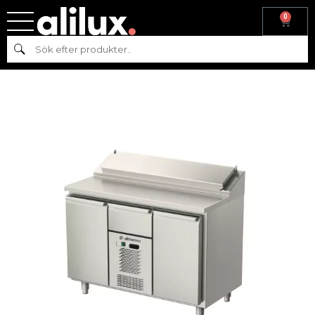
0
Hem
/
Kyl & frys
/
Kyl
/
Kylbänk
/ Kylbord med monoblocksystem,
Sök
med dörrar och låda AT-MKB-1235-111-P