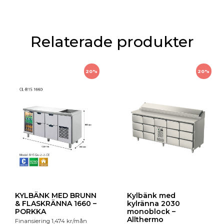
Relaterade produkter
20%
20%
KYLBÄNK MED BRUNN
Kylbänk med
& FLASKRÄNNA 1660 –
kylränna 2030
PORKKA
monoblock –
Allthermo
Finansiering
1,474
kr
/mån