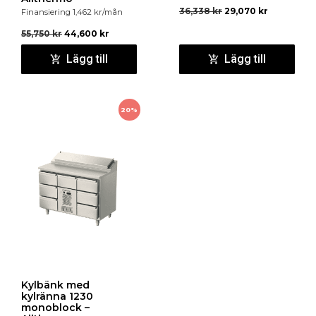
36,338
kr
29,070
kr
Finansiering
1,462
kr
/mån
55,750
kr
44,600
kr
Lägg till
Lägg till
20%
Kylbänk med
kylränna 1230
monoblock –