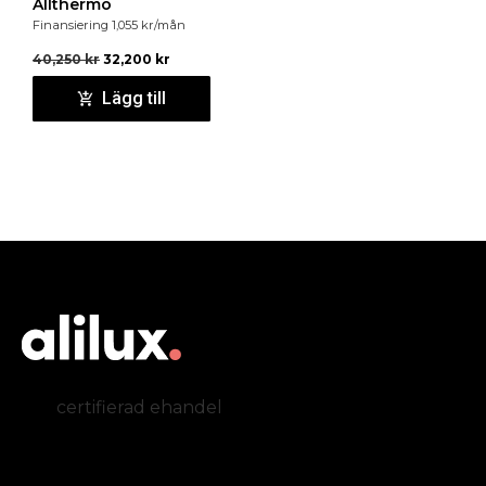
Allthermo
Finansiering
1,055
kr
/mån
40,250
kr
32,200
kr
Lägg till
certifierad ehandel