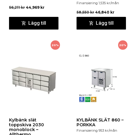
Finansiering
1,535
kr
/mån
56,211
kr
44,969
kr
58,550
kr
46,840
kr
Lägg till
Lägg till
20%
20%
Kylbänk slät
KYLBÄNK SLÄT 860 –
toppskiva 2030
PORKKA
monoblock –
Finansiering
953
kr
/mån
Allthermo