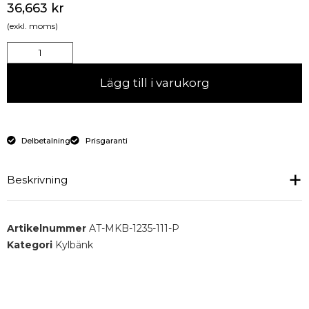
36,663
kr
(exkl. moms)
Lägg till i varukorg
Delbetalning
Prisgaranti
Beskrivning
Kylbord monoblock 2 st luckor och låda för GN 1/1-
Artikelnummer
AT-MKB-1235-111-P
150MM
Kategori
Kylbänk