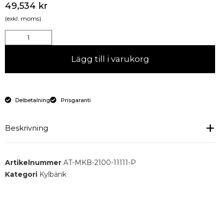
49,534
kr
(exkl. moms)
Lägg till i varukorg
Delbetalning
Prisgaranti
Beskrivning
Kylbord monoblock, 4 dörrar och låda för GN 1/1-
Artikelnummer
AT-MKB-2100-11111-P
100MM
Kategori
Kylbänk