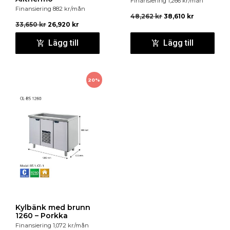
Finansiering
1,266
kr
/mån
Finansiering
882
kr
/mån
48,262
kr
38,610
kr
33,650
kr
26,920
kr
Lägg till
Lägg till
20%
Kylbänk med brunn
1260 – Porkka
Finansiering
1,072
kr
/mån