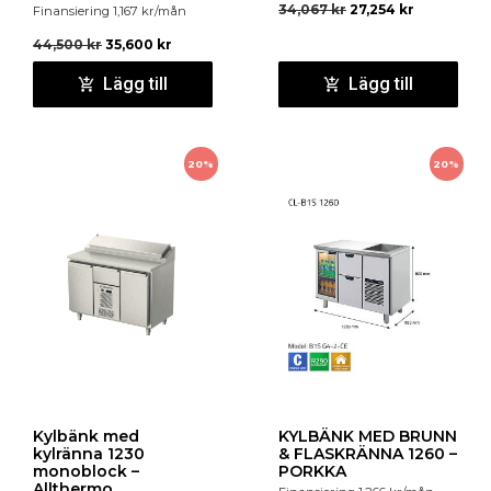
34,067
kr
27,254
kr
Finansiering
1,167
kr
/mån
44,500
kr
35,600
kr
Lägg till
Lägg till
20%
20%
Kylbänk med
KYLBÄNK MED BRUNN
kylränna 1230
& FLASKRÄNNA 1260 –
monoblock –
PORKKA
Allthermo