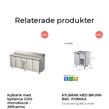
Relaterade produkter
20%
20%
Kylbänk med
KYLBÄNK MED BRUNN
kylränna 2100
860- PORKKA
monoblock –
Finansiering
893
kr
/mån
Allthermo