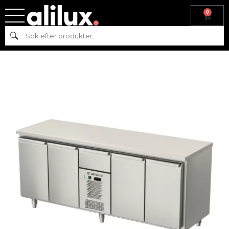
0
Hem
/
Kyl & frys
/
Kyl
/
Kylbänk
/ Kylbord med monoblocksystem
Sök
med dörrar och låda AT-MKB-2100-11111-P