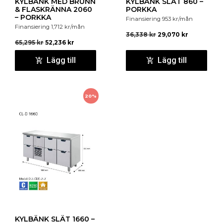
KYLBÄNK MED BRUNN
KYLBÄNK SLÄT 860 –
& FLASKRÄNNA 2060
PORKKA
– PORKKA
Finansiering
953
kr
/mån
Finansiering
1,712
kr
/mån
36,338
kr
29,070
kr
65,295
kr
52,236
kr
Lägg till
Lägg till
20%
KYLBÄNK SLÄT 1660 –