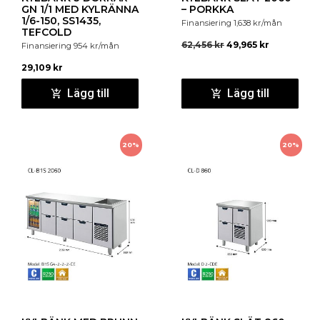
GN 1/1 MED KYLRÄNNA
– PORKKA
1/6-150, SS1435,
Finansiering
1,638
kr
/mån
TEFCOLD
62,456
kr
49,965
kr
Finansiering
954
kr
/mån
29,109
kr
Lägg till
Lägg till
20%
20%