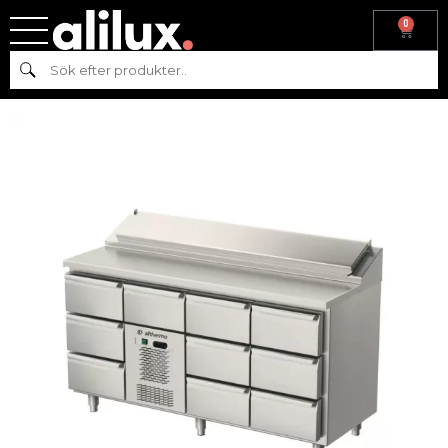
0
Hem
/
Kyl & frys
/
Kyl
/
Kylbänk
/ Kylbord med monoblocksystem,
Sök
med lådor och kylkanal AT-MKHK-1635-3133-A