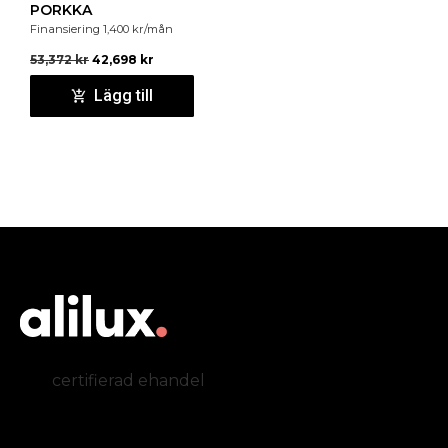
PORKKA
Finansiering
1,400
kr
/mån
53,372
kr
42,698
kr
Lägg till
certifierad ehandel