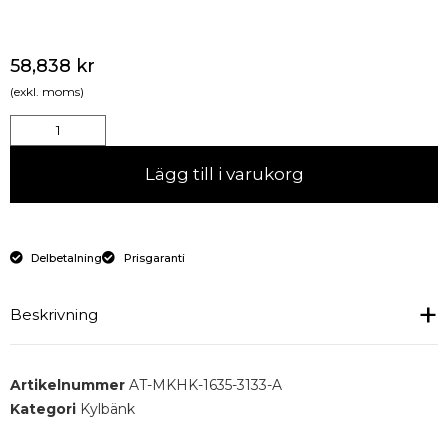
58,838
kr
(exkl. moms)
Lägg till i varukorg
Delbetalning
Prisgaranti
Beskrivning
Monoblock kylbord, lådor 9 x GN 1/1-150 mm, 1 x GN
Artikelnummer
AT-MKHK-1635-3133-A
1/1-100 mm, ränna 9 x GN1/6-150 mm.
Kategori
Kylbänk