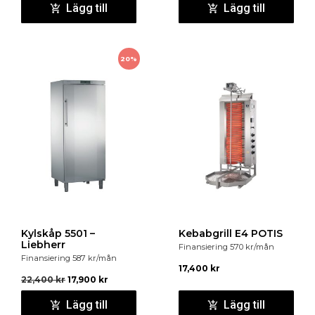
Lägg till
Lägg till
Anslutningsvärden : 0,16 kW, 230 V, 50 Hz
Dimensioner : 885x580x690 mm
20%
Servicegaranti : 24 månader
Kylskåp 5501 –
Kebabgrill E4 POTIS
Liebherr
Finansiering
570
kr
/mån
Finansiering
587
kr
/mån
17,400
kr
22,400
kr
17,900
kr
Lägg till
Lägg till