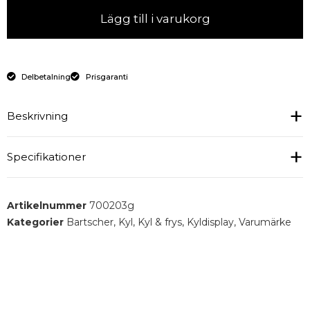
Lägg till i varukorg
Delbetalning
Prisgaranti
Beskrivning
Produktblad
Specifikationer
Invändig belysning : LED, regleras separat
Artikelnummer
700203g
Frontskiva : Rundad, inramad
Kategorier
Bartscher
,
Kyl
,
Kyl & frys
,
Kyldisplay
,
Varumärke
Dörrtyp : Skjutdörr(ar)
Dörrens position : Baksida
Automatisk upptiningsfunktion : Ja