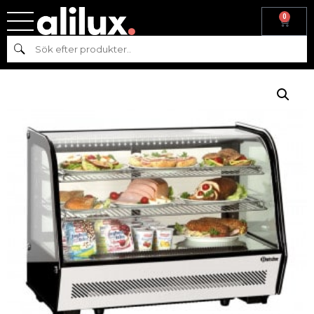
0
Hem
/
Kyl & frys
/
Kyl
/
Kyldisplay
/ KYLDISPLAY – DELI III –
Sök
BARTSCHER