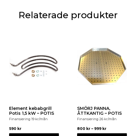
Färg : Svart
Bredd mellanhylla upptill : 810 mm
Relaterade produkter
Djup mellanhylla upptill : 370 mm
Bredd mellanhylla nedtill : 810 mm
Djup mellanhylla nedtill : 400 mm
Bredd avställningsyta : 858 mm
Djup kontaktyta : 476 mm
Mellanplan justerbara i höjd : Ja
Temperaturområde : Från 2 °C till 12 °C
Styrning : Elektronisk
Volym : 160 L
Element kebabgrill
SMÖRJ PANNA,
Potis 1,5 kW – POTIS
ÅTTKANTIG – POTIS
Temperaturreglering : Digital
Finansiering
19
kr
/mån
Finansiering
26
kr
/mån
Kylning : Cirkulationsluft med 2 fläktar
590
kr
800
kr
–
999
kr
Material : Plast, glas