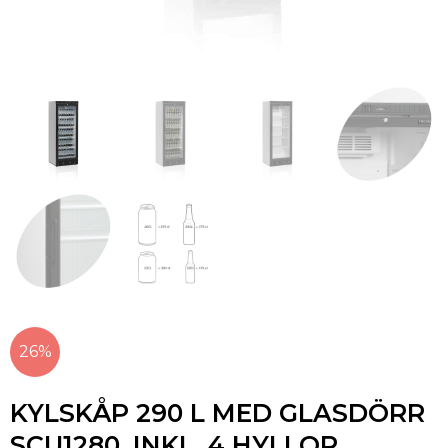
26%
KYLSKÅP 290 L MED GLASDÖRR
SCU1280, INKL. 4 HYLLOR,