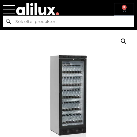
0
Hem
/
Kyl & frys
/
Kyl
/
Kylskåp
/
Drickarkyl
/ KYLSKÅP 290 L MED
Sök
GLASDÖRR SCU1280, INKL. 4 HYLLOR, TEFCOLD