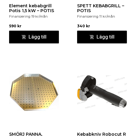
Ljudnivå : 45 db(A)
Element kebabgrill
SPETT KEBABGRILL –
Potis 1,5 kW – POTIS
POTIS
Typ av avfrostning : Automatisk
Finansiering
19
kr
/mån
Finansiering
11
kr
/mån
Köldmedium : R600a
590
kr
340
kr
Laddning köldmedium : 70 g
Lägg till
Lägg till
Anslutning : 0,266 kW, 220-240 V, 50 Hz
Dimensioner : 595x640x1635 mm
SMÖRJ PANNA,
Kebabkniv Robocut R