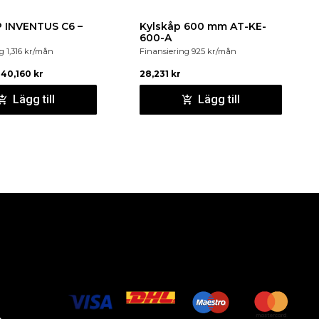
 INVENTUS C6 –
Kylskåp 600 mm AT-KE-
600-A
ng
1,316
kr
/mån
Finansiering
925
kr
/mån
40,160
kr
28,231
kr
Lägg till
Lägg till