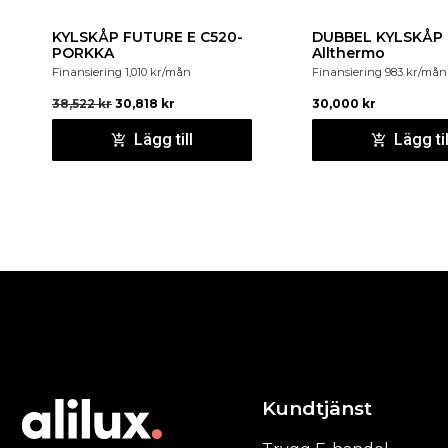
KYLSKÅP FUTURE E C520-
DUBBEL KYLSKÅP 
PORKKA
Allthermo
Finansiering
1,010
kr
/mån
Finansiering
983
kr
/mån
38,522
kr
30,818
kr
30,000
kr
Lägg till
Lägg til
Kundtjänst