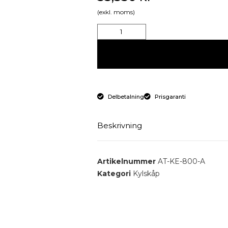
(exkl. moms)
Delbetalning
Prisgaranti
Beskrivning
Endörrs kylskåp 800 mm.
Artikelnummer
AT-KE-800-A
Kategori
Kylskåp