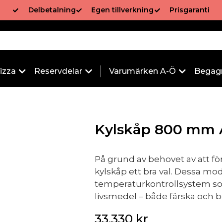
Delbetalning
Egen tillverkning
Prisgaranti
izza
Reservdelar
Varumärken A-Ö
Begag
Kylskåp 800 mm 
På grund av behovet av att fö
kylskåp ett bra val. Dessa mo
temperaturkontrollsystem som 
livsmedel – både färska och 
33,330
kr