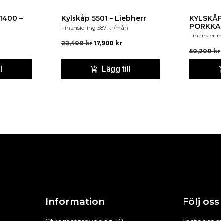
1400 –
Kylskåp 5501 – Liebherr
KYLSKÅP
PORKKA
Finansiering
587
kr
/mån
Finansieri
22,400
kr
17,900
kr
50,200
kr
l
Lägg till
Information
Följ oss