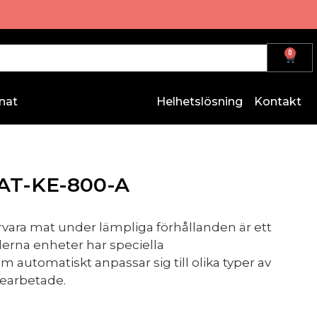
0
nat
Helhetslösning
Kontakt
AT-KE-800-A
rvara mat under lämpliga förhållanden är ett
derna enheter har speciella
automatiskt anpassar sig till olika typer av
bearbetade.