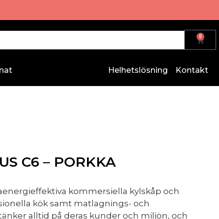
0
nat
Helhetslösning
Kontakt
US C6 – PORKKA
raenergieffektiva kommersiella kylskåp och
ssionella kök samt matlagnings- och
änker alltid på deras kunder och miljön, och