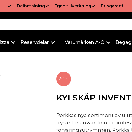
Delbetalning
Egen tillverkning
Prisgaranti
izza
Reservdelar
Varumärken A-Ö
Begag
A
20%
KYLSKÅP INVENT
Porkkas nya sortiment av ult
frysar för användning i profe
förvaringsutrymmen. Porkka t