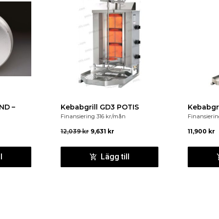
köldmediet R290.
Ben i rostfritt stål
, justerbara 
Strömförsörjning
230 V/50 Hz.
ND –
Kebabgrill GD3 POTIS
Finansiering
316
kr
/mån
Finansieri
12,039
kr
9,631
kr
11,900
kr
l
Lägg till