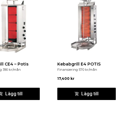
i höjdled från 130 mm till 205 mm.
Kebabgrill CE4 – Potis
Kebabgrill E4 POTIS
ng
390
kr
/mån
Finansiering
570
kr
/mån
17,400
kr
Lägg till
Lägg till