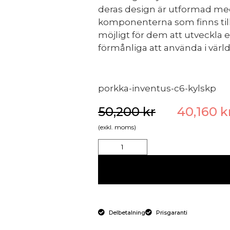
deras design är utformad med
komponenterna som finns till
möjligt för dem att utveckla 
förmånliga att använda i värl
porkka-inventus-c6-kylskp
50,200
kr
40,160
k
(exkl. moms)
Delbetalning
Prisgaranti