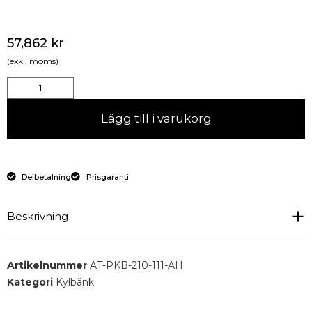
57,862
kr
(exkl. moms)
Lägg till i varukorg
Delbetalning
Prisgaranti
Beskrivning
Pizza kylbord med 3 dörrar och dubbel kylränna,
Artikelnummer
AT-PKB-210-111-AH
dubbla reglage.
Kategori
Kylbänk