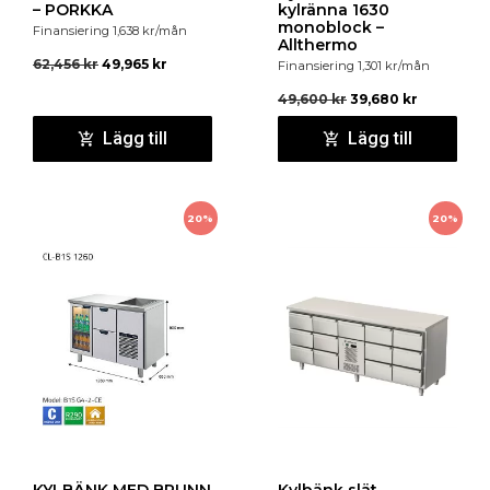
– PORKKA
kylränna 1630
monoblock –
Finansiering
1,638
kr
/mån
Allthermo
62,456
kr
49,965
kr
Finansiering
1,301
kr
/mån
49,600
kr
39,680
kr
Lägg till
Lägg till
20%
20%
KYLBÄNK MED BRUNN
Kylbänk slät