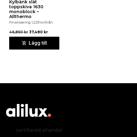
Kylbänk slät
toppskiva 1630
monoblock –
Allthermo
Finansiering
1,229
kr
/mån
46,850
kr
37,480
kr
Lägg till
certifierad ehandel