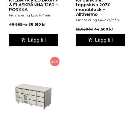
& FLASKRÄNNA 1260 –
toppskiva 2030
PORKKA
monoblock –
Allthermo
Finansiering
1,266
kr
/mån
Finansiering
1,462
kr
/mån
48,262
kr
38,610
kr
55,750
kr
44,600
kr
Lägg till
Lägg till
20%