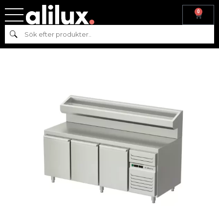
0
Hem
/
Kyl & frys
/
Kyl
/
Kylbänk
/ Kylt pizzabord med dörr och
Sök
kylränna, dubbelstyrning AT-PKB-210-111-H2