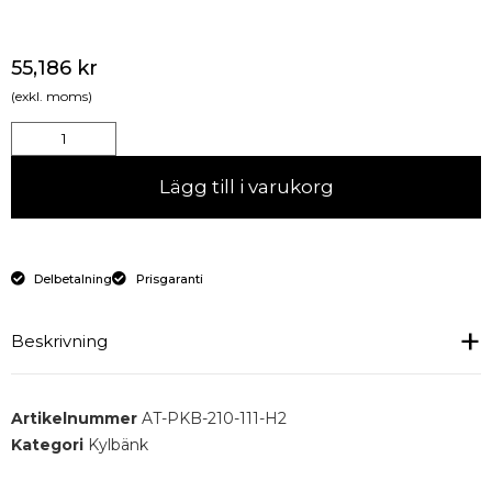
55,186
kr
(exkl. moms)
Lägg till i varukorg
Delbetalning
Prisgaranti
Beskrivning
Pizza kylbord med 3 dörrar och upphöjd kylränna,
Artikelnummer
AT-PKB-210-111-H2
dubbla reglage.
Kategori
Kylbänk