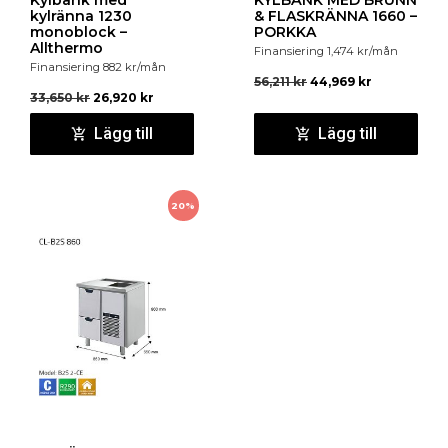
kylränna 1230
& FLASKRÄNNA 1660 –
monoblock –
PORKKA
Allthermo
Finansiering
1,474
kr
/mån
Finansiering
882
kr
/mån
56,211
kr
44,969
kr
33,650
kr
26,920
kr
Lägg till
Lägg till
20%