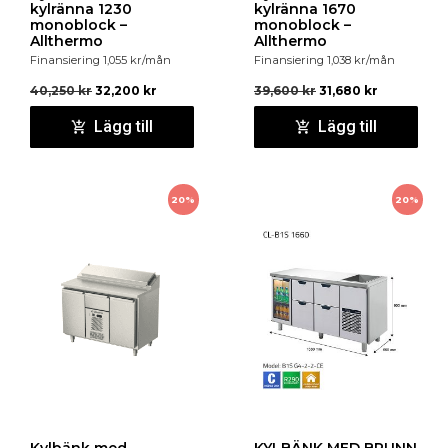
kylränna 1230
kylränna 1670
monoblock –
monoblock –
Allthermo
Allthermo
Finansiering
1,055
kr
/mån
Finansiering
1,038
kr
/mån
40,250
kr
32,200
kr
39,600
kr
31,680
kr
Lägg till
Lägg till
20%
20%
Kylbänk med
KYLBÄNK MED BRUNN