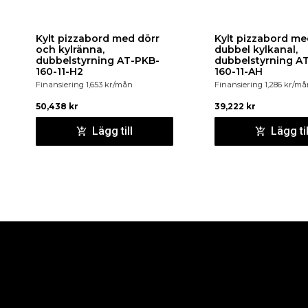
Kylt pizzabord med dörr
Kylt pizzabord me
och kylränna,
dubbel kylkanal,
dubbelstyrning AT-PKB-
dubbelstyrning A
160-11-H2
160-11-AH
Finansiering
1,653
kr
/mån
Finansiering
1,286
kr
/må
50,438
kr
39,222
kr
Lägg till
Lägg til