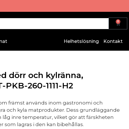
0
nat
Helhetslösning
Kontakt
d dörr och kylränna,
T-PKB-260-1111-H2
 som främst används inom gastronomi och
lagra och kyla matprodukter. Dess grundläggande
n låg inre temperatur, vilket gör att färskheten
r som lagras i den kan bibehållas.