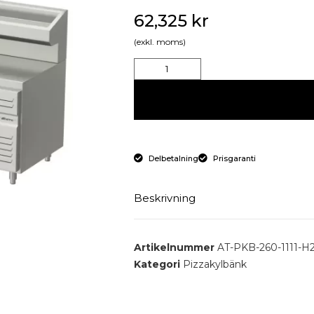
62,325
kr
(exkl. moms)
Delbetalning
Prisgaranti
Beskrivning
Pizza kylbord med 4 dörrar och
Artikelnummer
AT-PKB-260-1111-H
Kategori
Pizzakylbänk