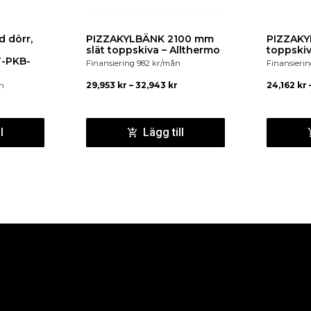
d dörr,
PIZZAKYLBÄNK 2100 mm
PIZZAKYLB
slät toppskiva – Allthermo
toppskiv
T-PKB-
Finansiering
982
kr
/mån
Finansieri
29,953
kr
–
32,943
kr
24,162
kr
n
l
Lägg till