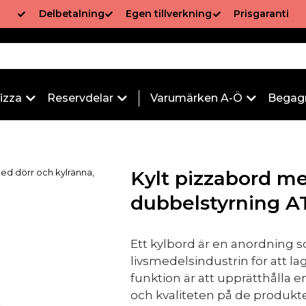
Delbetalning
Egen tillverkning
Prisgaranti
izza
Reservdelar
Varumärken A-Ö
Begag
med dörr och kylränna,
Kylt pizzabord me
dubbelstyrning A
Ett kylbord är en anordning
livsmedelsindustrin för att 
funktion är att upprätthålla e
och kvaliteten på de produkte