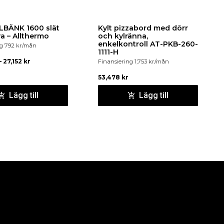
ÄNK 1600 slät
Kylt pizzabord med dörr
a – Allthermo
och kylränna,
enkelkontroll AT-PKB-260-
ng
792
kr
/mån
1111-H
–
27,152
kr
Finansiering
1,753
kr
/mån
53,478
kr
Lägg till
Lägg till