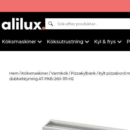
Sök
Köksmaskiner
Köksutrustning
Kyl & frys
P
Hem
/
Köksmaskiner
/
Varmkök
/
Pizzakylbänk
/ Kylt pizzabord 
dubbelstyrning AT-PKB-260-1111-H2