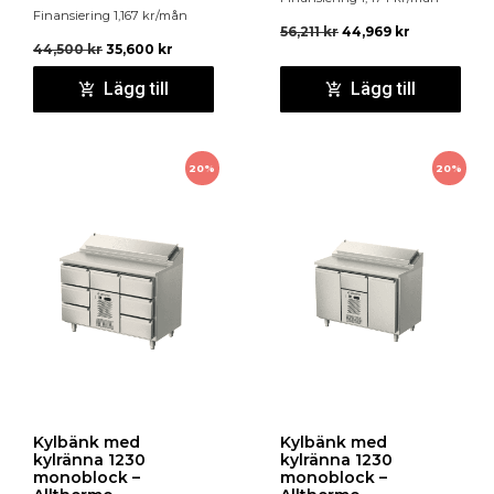
Finansiering
1,167
kr
/mån
56,211
kr
44,969
kr
44,500
kr
35,600
kr
Lägg till
Lägg till
20%
20%
Kylbänk med
Kylbänk med
kylränna 1230
kylränna 1230
monoblock –
monoblock –