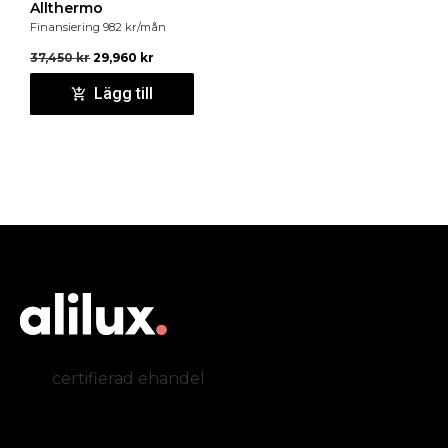
Allthermo
Finansiering
982
kr
/mån
37,450
kr
29,960
kr
Lägg till
certifierad ehandel