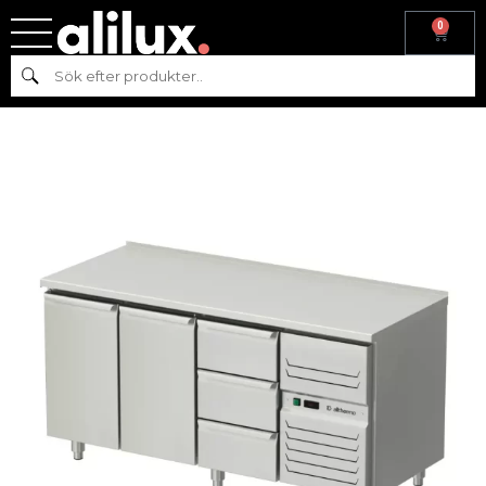
0
Hem
/
Kyl & frys
/
Kyl
/
Kylbänk
/ Platt kylbord med 2 dörrar och 3
Sök
lådor AT-KHT2-170-113-A