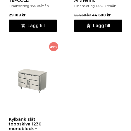
TEFCOLD
Allthermo
Finansiering
954
kr
/mån
Finansiering
1,462
kr
/mån
29,109
kr
55,750
kr
44,600
kr
Lägg till
Lägg till
20%
Kylbänk slät
toppskiva 1230
monoblock –