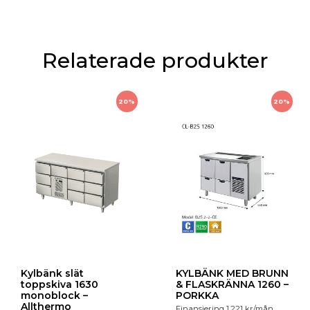
Relaterade produkter
20%
20%
Kylbänk slät
KYLBÄNK MED BRUNN
toppskiva 1630
& FLASKRÄNNA 1260 –
monoblock –
PORKKA
Allthermo
Finansiering
1,221
kr
/mån