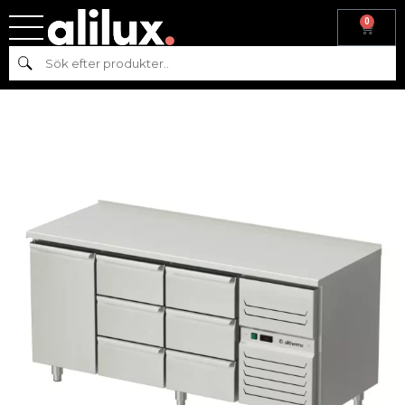
0
Hem
/
Kyl & frys
/
Kyl
/
Kylbänk
/ Platt kylbord med dörrar och 6
Sök
lådor AT-KHT2-180-133-A