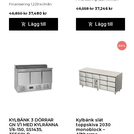
Finansiering
1,229
kr
/mån
46,558
kr
37,246
kr
46,850
kr
37,480
kr
Lägg till
Lägg till
20%
KYLBÄNK 3 DÖRRAR
Kylbänk slät
GN 1/1 MED KYLRÄNNA
toppskiva 2030
1/6-150, SS1435,
monoblock –