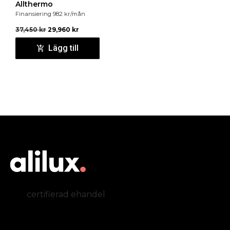
Allthermo
Finansiering
982
kr
/mån
37,450
kr
29,960
kr
Lägg till
certifierad ehandel