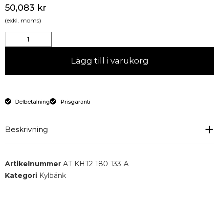
50,083
kr
(exkl. moms)
Lägg till i varukorg
Delbetalning
Prisgaranti
Beskrivning
Platt kylbord med 1 dörr och 6 lådor.
Artikelnummer
AT-KHT2-180-133-A
Kategori
Kylbänk