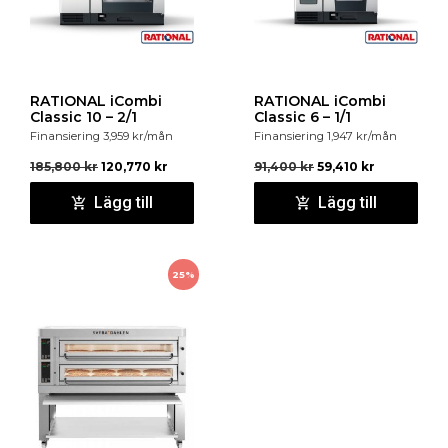
RATIONAL iCombi
RATIONAL iCombi
Classic 10 – 2/1
Classic 6 – 1/1
Finansiering
3,959
kr
/mån
Finansiering
1,947
kr
/mån
185,800
kr
120,770
kr
91,400
kr
59,410
kr
Lägg till
Lägg till
25%