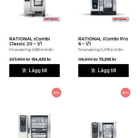
RATIONAL iCombi
RATIONAL iCombi Pro
Classic 20 – 1/1
6 – 1/1
Finansiering
5,069
kr
/mån
Finansiering
2,478
kr
/mån
237,900
kr
154,635
kr
116,300
kr
75,595
kr
Lägg till
Lägg till
35%
35%