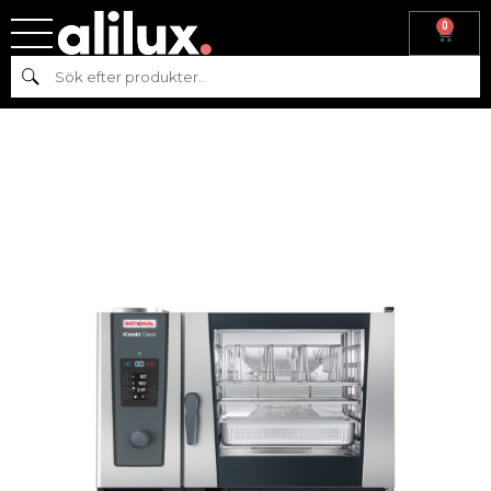
0
Hem
/
Köksmaskiner
/
Varmkök
/
Ugn
/
Rational
/
iCombi
Sök
Clacssic
/ RATIONAL iCombi Classic 6 – 2/1