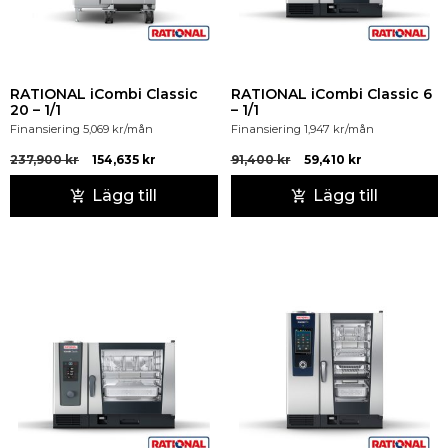
RATIONAL iCombi Classic
RATIONAL iCombi Classic 6
20 – 1/1
– 1/1
Finansiering
5,069
kr
/mån
Finansiering
1,947
kr
/mån
237,900
kr
154,635
kr
91,400
kr
59,410
kr
Lägg till
Lägg till