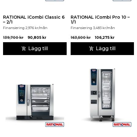
RATIONAL iCombi Classic 6
RATIONAL iCombi Pro 10 –
– 2/1
1/1
Finansiering
2,976
kr
/mån
Finansiering
3,483
kr
/mån
139,700
kr
90,805
kr
163,500
kr
106,275
kr
Lägg till
Lägg till