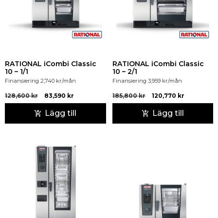
RATIONAL iCombi Classic
RATIONAL iCombi Classic
10 – 1/1
10 – 2/1
Finansiering
2,740
kr
/mån
Finansiering
3,959
kr
/mån
128,600
kr
83,590
kr
185,800
kr
120,770
kr
Lägg till
Lägg till