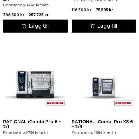
Finansiering
2,478
kr
/mån
Finansiering
8,448
kr
/mån
116,300
kr
75,595
kr
396,500
kr
257,725
kr
Lägg till
Lägg till
RATIONAL iCombi Pro 6 –
RATIONAL iCombi Pro XS 6
2/1
– 2/3
Finansiering
3,786
kr
/mån
Finansiering
1,984
kr
/mån