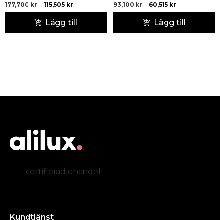
177,700
kr
115,505
kr
93,100
kr
60,515
kr
Lägg till
Lägg till
certifierad ehandel
Kundtjänst