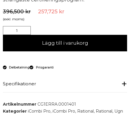
396,500
kr
257,725
kr
(exkl. moms)
Lägg till i varukorg
Delbetalning
Prisgaranti
Specifikationer
Kapacitet : 20 x 2/1 GN/40 x 1/1 GN
Artikelnummer
CG1ERRA.0001401
Portioner per dag : 300–500
Kategorier
iCombi Pro
,
iCombi Pro
,
Rational
,
Rational
,
Ugn
Bredd : 1082 mm
Djup : 1117 mm