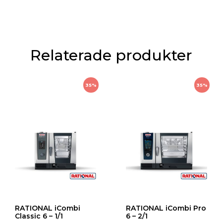
Höjd : 1807 mm
Vikt : 336 kg
Anslutningsvärde : 67,9 kW
Relaterade produkter
Spänning : 3 NAC 400 V
35%
35%
RATIONAL iCombi
RATIONAL iCombi Pro
Classic 6 – 1/1
6 – 2/1