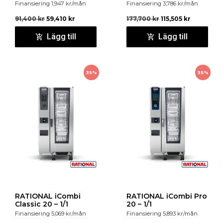
Finansiering
1,947
kr
/mån
Finansiering
3,786
kr
/mån
91,400
kr
59,410
kr
177,700
kr
115,505
kr
Lägg till
Lägg till
35%
35%
RATIONAL iCombi
RATIONAL iCombi Pro
Classic 20 – 1/1
20 – 1/1
Finansiering
5,069
kr
/mån
Finansiering
5,893
kr
/mån