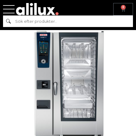
0
Hem
/
Köksmaskiner
/
Varmkök
/
Ugn
/
Rational
/
iCombi
Sök
Pro
/ RATIONAL iCombi Pro 20 – 2/1