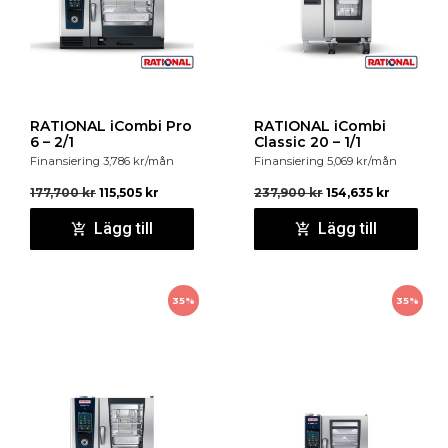
RATIONAL iCombi Pro
RATIONAL iCombi
6 – 2/1
Classic 20 – 1/1
Finansiering
3,786
kr
/mån
Finansiering
5,069
kr
/mån
177,700
kr
115,505
kr
237,900
kr
154,635
kr
Lägg till
Lägg till
35%
35%