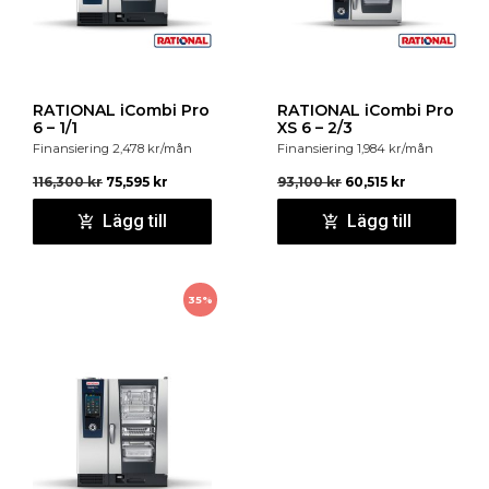
RATIONAL iCombi Pro
RATIONAL iCombi Pro
6 – 1/1
XS 6 – 2/3
Finansiering
2,478
kr
/mån
Finansiering
1,984
kr
/mån
116,300
kr
75,595
kr
93,100
kr
60,515
kr
Lägg till
Lägg till
35%