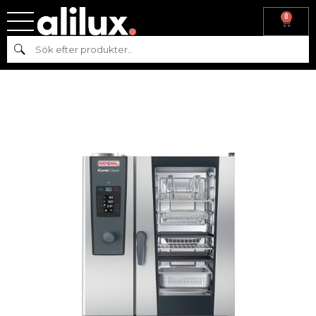
0
Hem
/
Köksmaskiner
/
Varmkök
/
Ugn
/
Rational
/
iCombi
Sök
Clacssic
/ RATIONAL iCombi Classic 10 – 1/1