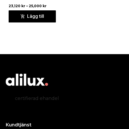
23,120
kr
–
25,000
kr
Lägg till
certifierad ehandel
Kundtjänst