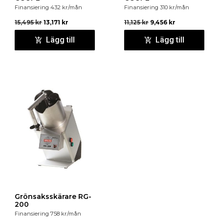
Finansiering
432
kr
/mån
Finansiering
310
kr
/mån
15,495
kr
13,171
kr
11,125
kr
9,456
kr
Lägg till
Lägg till
Grönsaksskärare RG-
200
Finansiering
758
kr
/mån