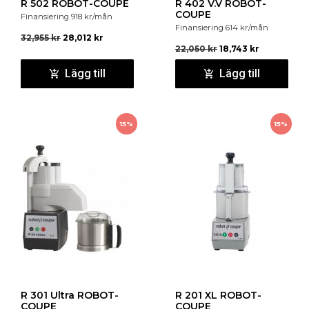
R 502 ROBOT-COUPE
R 402 V.V ROBOT-
COUPE
Finansiering
918
kr
/mån
Finansiering
614
kr
/mån
32,955
kr
28,012
kr
22,050
kr
18,743
kr
Lägg till
Lägg till
15%
15%
R 301 Ultra ROBOT-
R 201 XL ROBOT-
COUPE
COUPE