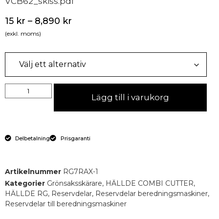
VCB62_skiss.pdf
15
kr
–
8,890
kr
(exkl. moms)
Lägg till i varukorg
Delbetalning
Prisgaranti
Artikelnummer
RG7RAX-1
Kategorier
Grönsaksskärare
,
HÄLLDE COMBI CUTTER
,
HÄLLDE RG
,
Reservdelar
,
Reservdelar beredningsmaskiner
,
Reservdelar till beredningsmaskiner