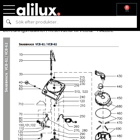
0
Hem
/
Reservdelar
/
Reservdelar till
Sök
beredningsmaskiner
/
Reservdelar
beredningsmaskiner
/ Reservdelar till VCB62 – HÄLLDE