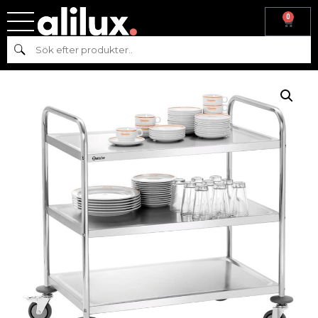
0
Hem
/
Köksmaskiner
/
Beredning
/
Backar &
Sök
Vagnar
/ SERVERINGSVAGN ROSTFRI, 3 HYLLPLAN, BARTSCHER