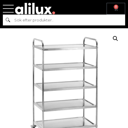
0
Hem
/
Köksmaskiner
/
Beredning
/
Backar &
Sök
Vagnar
/ SERVERINGSVAGN ROSTFRI, 5 HYLLPLAN, BARTSCHER