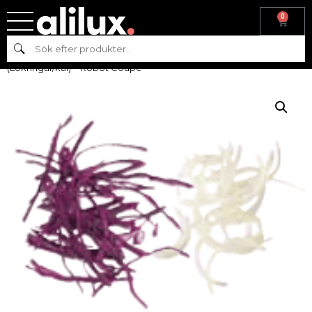
0
Hem
/
Reservdelar
/
Reservdelar till
Sök
beredningsmaskiner
/
Skärverktyg
/ Strimmelskiva 1 x 26 mm
(Lökringar/kål) – Robot Coupe