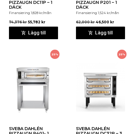
PIZZAUGN DC11P – 1
PIZZAUGN P201 – 1
Stenhäll.
Vid klassisk pizzabakning är en stenhäll
DÄCK
DÄCK
nödvändig.
Finansiering
1,828
kr
/mån
Finansiering
1,524
kr
/mån
Max bakningstemperatur är 350°C
74,376
kr
55,782
kr
62,000
kr
46,500
kr
Lägg till
Lägg till
25%
25%
SVEBA DAHLÉN
SVEBA DAHLÉN
PIZZAUGN P401- 1
PIZZAUGN DC32P – 3