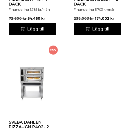
DÄCK
DÄCK
Finansiering
1,785
kr
/mån
Finansiering
5,703
kr
/mån
72,600
kr
54,450
kr
232,003
kr
174,002
kr
Lägg till
Lägg till
25%
SVEBA DAHLÉN
PIZZAUGN P402- 2