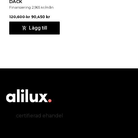
DÄCK
Finansiering
2,965
kr
/mån
120,600
kr
90,450
kr
Lägg till
certifierad ehandel