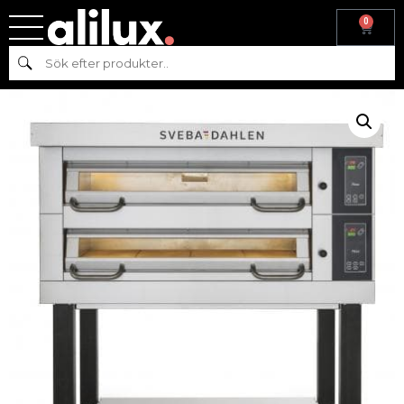
0
Hem
/
Pizza
/
Pizzaugnar
/
Classic ugnar
/ SVEBA DAHLÉN
Sök
PIZZAUGN DC12P – 1 DÄCK