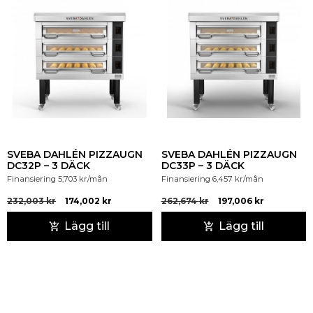
SVEBA DAHLÉN PIZZAUGN
SVEBA DAHLÉN PIZZAUGN
DC32P – 3 DÄCK
DC33P – 3 DÄCK
Finansiering
5,703
kr
/mån
Finansiering
6,457
kr
/mån
232,003
kr
174,002
kr
262,674
kr
197,006
kr
Lägg till
Lägg till