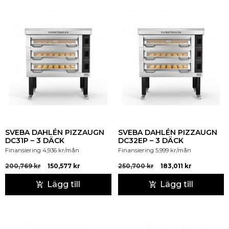
SVEBA DAHLÉN PIZZAUGN
SVEBA DAHLÉN PIZZAUGN
DC31P – 3 DÄCK
DC32EP – 3 DÄCK
Finansiering
4,936
kr
/mån
Finansiering
5,999
kr
/mån
200,769
kr
150,577
kr
250,700
kr
183,011
kr
Lägg till
Lägg till