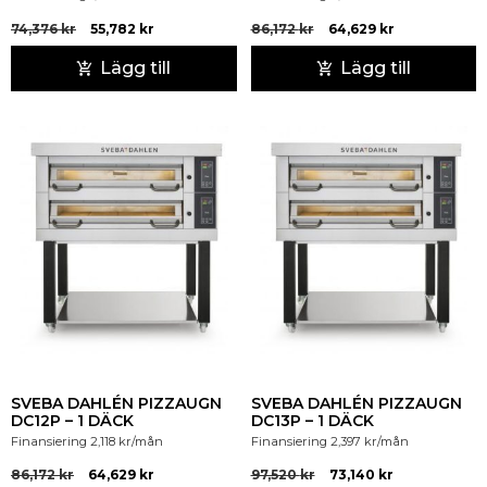
74,376
kr
55,782
kr
86,172
kr
64,629
kr
Lägg till
Lägg till
SVEBA DAHLÉN PIZZAUGN
SVEBA DAHLÉN PIZZAUGN
DC12P – 1 DÄCK
DC13P – 1 DÄCK
Finansiering
2,118
kr
/mån
Finansiering
2,397
kr
/mån
86,172
kr
64,629
kr
97,520
kr
73,140
kr