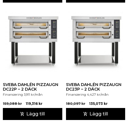
SVEBA DAHLÉN PIZZAUGN
SVEBA DAHLÉN PIZZAUGN
DC22P – 2 DÄCK
DC23P – 2 DÄCK
Finansiering
3,911
kr
/mån
Finansiering
4,427
kr
/mån
159,088
kr
119,316
kr
180,097
kr
135,073
kr
Lägg till
Lägg till