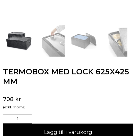
TERMOBOX MED LOCK 625X425
MM
708
kr
(exkl. moms)
Lägg till i varukorg