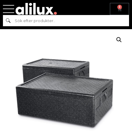
0
Hem
/
Köksmaskiner
/
Varmkök
/
Värmeri
/
Värmeskåp
/ TERMOBOX
Sök
MED LOCK 625X425 MM