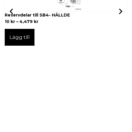
Reservdelar till SB4- HÄLLDE
S
10
kr
–
4,479
kr
6
Lägg till