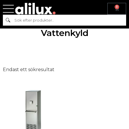
0
Hem
/ Produkt alt, dörr och draglådor / Vattenkyld
Sök
Vattenkyld
Endast ett sökresultat