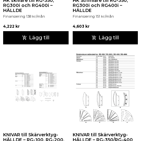
HK skivare till RG-350,
HK Strimlare till RG-350,
RG300i och RG400i –
RG300i och RG400i –
HÄLLDE
HÄLLDE
Finansiering
138
kr
/mån
Finansiering
151
kr
/mån
4,222
kr
4,603
kr
Lägg till
Lägg till
KNIVAR till Skärverktyg-
KNIVAR till Skärverktyg-
HÄLLDE – RG-100, RG-200,
HÄLLDE – RG-350/RG-400