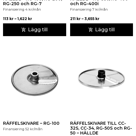
RG-250 och RG-7
och RG-400i
Finansiering
4
kr
/mån
Finansiering
7
kr
/mån
113
kr
–
1,622
kr
211
kr
–
3,655
kr
Lägg till
Lägg till
RÄFFELSKIVARE – RG-100
RÄFFELSKIVARE TILL CC-
32S, CC-34, RG-50S och RG-
Finansiering
52
kr
/mån
50 – HÄLLDE