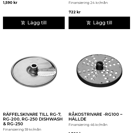
1,590
kr
Finansiering
24
kr
/mån
722
kr
Lägg till
Lägg till
RÄFFELSKIVARE TILL RG-7,
RÅKOSTRIVARE -RG100 –
RG-200, RG-250 DISHWASH
HÄLLDE
& RG-250
Finansiering
46
kr
/mån
Finansiering
59
kr
/mån