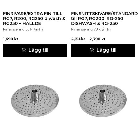
FINRIVARE/EXTRA FIN TILL
FINSNITTSKIVARE/STANDARD
RG7, R200, RG250 diwash &
till RG7, RG200, RG-250
RG250 – HÄLLDE
DISHWASH & RG-250
Finansiering
55
kr
/mån
Finansiering
78
kr
/mån
1,690
kr
2,711
kr
2,390
kr
Lägg till
Lägg till