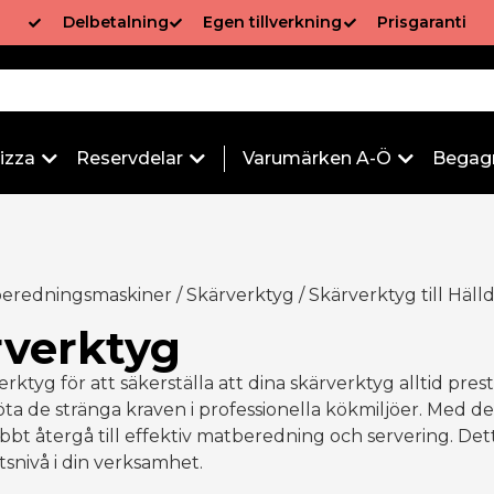
Delbetalning
Egen tillverkning
Prisgaranti
izza
Reservdelar
Varumärken A-Ö
Begag
 beredningsmaskiner
/
Skärverktyg
/
Skärverktyg till Häll
ärverktyg
verktyg för att säkerställa att dina skärverktyg alltid pres
öta de stränga kraven i professionella kökmiljöer. Med d
abbt återgå till effektiv matberedning och servering. Det
tsnivå i din verksamhet.