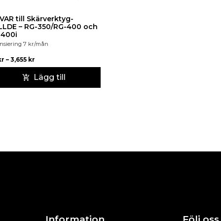
VAR till Skärverktyg-
LDE – RG-350/RG-400 och
-400i
nsiering
7
kr
/mån
kr
–
3,655
kr
Lägg till
Information
Följ oss