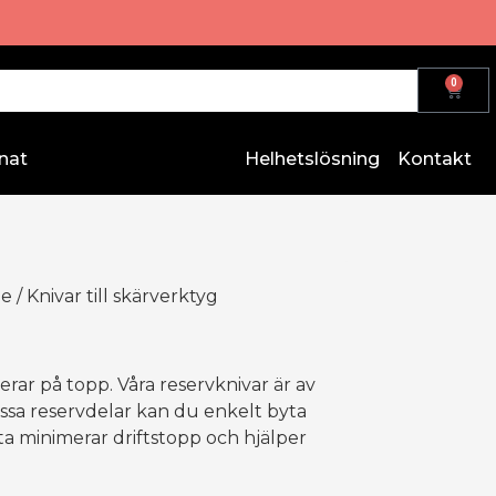
0
nat
Helhetslösning
Kontakt
de
/ Knivar till skärverktyg
terar på topp. Våra reservknivar är av
essa reservdelar kan du enkelt byta
ta minimerar driftstopp och hjälper