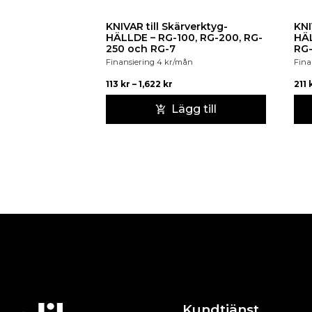
KNIVAR till Skärverktyg-
KNI
HÄLLDE – RG-100, RG-200, RG-
HÄL
250 och RG-7
RG
Finansiering
4
kr
/mån
Fina
113
kr
–
1,622
kr
211
Lägg till
Kundtjänst