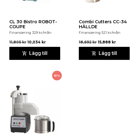
CL 30 Bistro ROBOT-
Combi Cutters CC-34
COUPE
HÄLLDE
Finansiering
329
kr
/mån
Finansiering
521
kr
/mån
11,805
kr
10,034
kr
18,692
kr
15,888
kr
Lägg till
Lägg till
15%