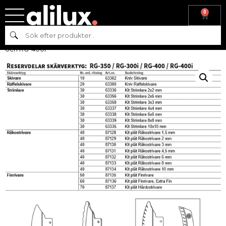
0
Hem
/
Reservdelar
/
Reservdelar till beredningsmaskiner
/
Knivar
Sök
till skärverktyg
/ KNIVAR till Skärverktyg- HÄLLDE – RG-350/RG-400
och RG-400i