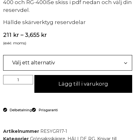
400 och RG-400iSe skiss i pdf nedan och välj din
reservdel.
Hällde skärverktyg reservdelar
211
kr
–
3,655
kr
(exkl. moms)
Lägg till i varukorg
Delbetalning
Prisgaranti
Artikelnummer
RESYGR17-1
Kategorier
Grönsaksskärare
,
HÄLLDE RG
,
Knivar till