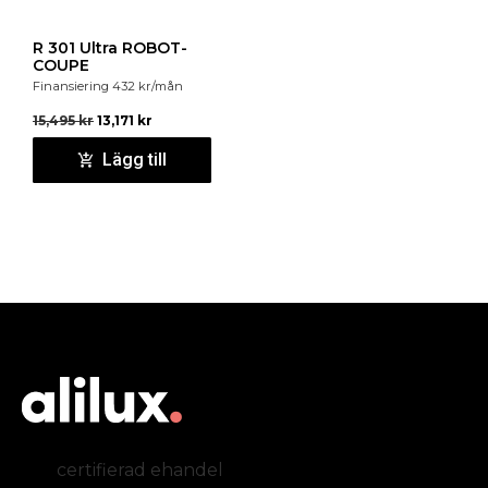
R 301 Ultra ROBOT-
COUPE
Finansiering
432
kr
/mån
15,495
kr
13,171
kr
Lägg till
certifierad ehandel