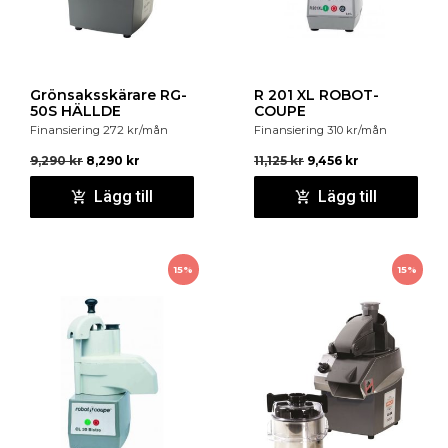
Grönsaksskärare RG-
R 201 XL ROBOT-
50S HÄLLDE
COUPE
Finansiering
272
kr
/mån
Finansiering
310
kr
/mån
9,290
kr
8,290
kr
11,125
kr
9,456
kr
Lägg till
Lägg till
15%
15%