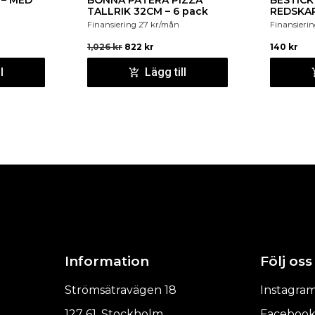
 – MED
BONNA PATERA PIZZA
BESTICK
TALLRIK 32CM – 6 pack
REDSKAP
Finansiering
27
kr
/mån
Finansieri
1,026
kr
822
kr
140
kr
l
Lägg till
Information
Följ oss
Strömsätravägen 18
Instagra
127 61, Stockholm
Faceboo