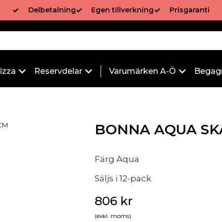
Delbetalning
Egen tillverkning
Prisgaranti
izza
Reservdelar
Varumärken A-Ö
Begag
CM
BONNA AQUA SK
Färg Aqua
Säljs i 12-pack
806
kr
(exkl. moms)