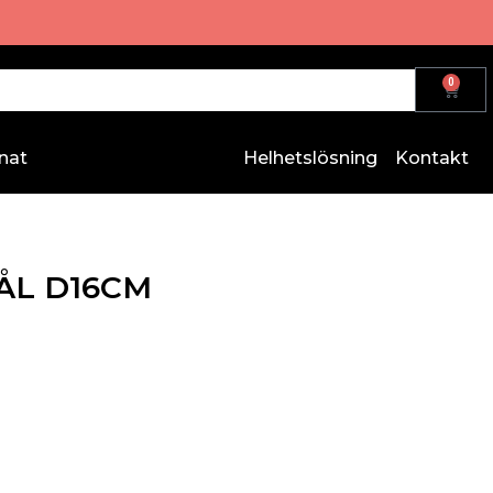
0
nat
Helhetslösning
Kontakt
ÅL D16CM