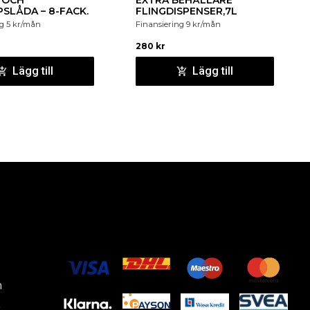
 OCH
EXTRA BEHÅLLARE
SLÅDA – 8-FACK.
FLINGDISPENSER,7L
ng
5
kr
/mån
Finansiering
9
kr
/mån
280
kr
Lägg till
Lägg till
m
k