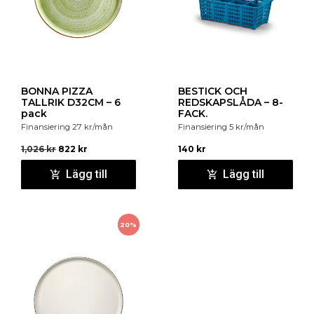
BONNA PIZZA
BESTICK OCH
TALLRIK D32CM – 6
REDSKAPSLÅDA – 8-
pack
FACK.
Finansiering
27
kr
/mån
Finansiering
5
kr
/mån
1,026
kr
822
kr
140
kr
Lägg till
Lägg till
20%