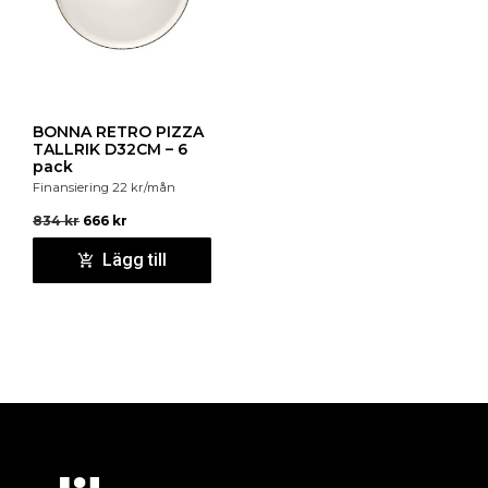
BONNA RETRO PIZZA
TALLRIK D32CM – 6
pack
Finansiering
22
kr
/mån
834
kr
666
kr
Lägg till