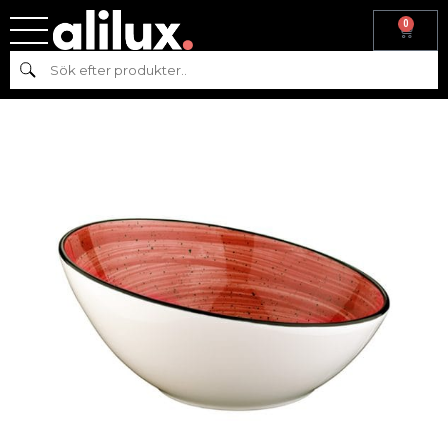
0
Hem
/
Köksutrustning
/
Skålar
/
Bonna
/ BONNA PASSION SKÅL
Sök
D18CM