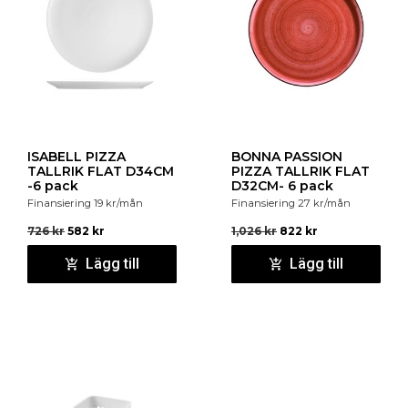
ISABELL PIZZA
BONNA PASSION
TALLRIK FLAT D34CM
PIZZA TALLRIK FLAT
-6 pack
D32CM- 6 pack
Finansiering
19
kr
/mån
Finansiering
27
kr
/mån
726
kr
582
kr
1,026
kr
822
kr
Lägg till
Lägg till