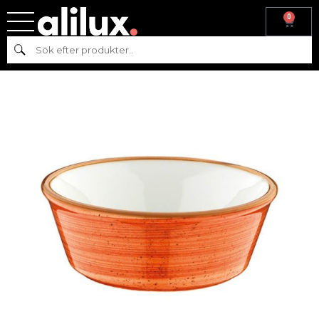
0
Hem
/
Köksutrustning
/
Skålar
/
Bonna
/ BONNA TERRACOTA SKÅL
Sök
D12CM, 29CL