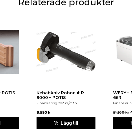
Relaterade produkter
 POTIS
Kebabkniv Robocut R
WERY – 
9000 – POTIS
66R
Finansiering
282
kr
/mån
Finansieri
8,590
kr
51,100
kr
l
Lägg till