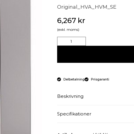
Original_HVA_HVM_SE
6,267
kr
(exkl. moms)
Delbetalning
Prisgaranti
Beskrivning
Specifikationer
- Digital visningsdisplay för 
- Elektroniskt reglerbar temp
- Löstagbar spillbricka
Effekt : 1-fas: 2200 W