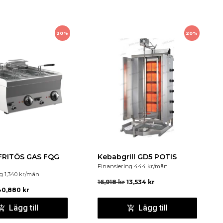
20%
20%
FRITÖS GAS FQG
Kebabgrill GD5 POTIS
Finansiering
444
kr
/mån
ng
1,340
kr
/mån
16,918
kr
13,534
kr
40,880
kr
Lägg till
Lägg till