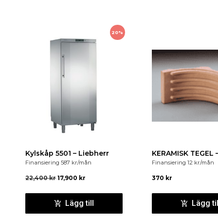
20%
Kylskåp 5501 – Liebherr
KERAMISK TEGEL –
Finansiering
587
kr
/mån
Finansiering
12
kr
/mån
22,400
kr
17,900
kr
370
kr
Lägg till
Lägg til