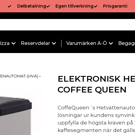
Delbetalning
Egen tillverkning
Prisgaranti
izza
Reservdelar
Varumärken A-Ö
Begag
TENAUTOMAT-(HVA) –
ELEKTRONISK H
COFFEE QUEEN
CoffeQueen´s Hetvattenautom
lösningar ur kundens synvinkel
uppfylla de högsta kraven p
kaffesegmenten när det gäller 