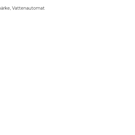
18L
ärke
,
Vattenautomat
omatisk