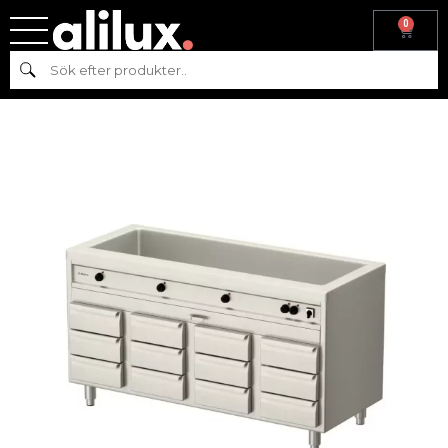
0
Hem
/
Köksmaskiner
/
Varmkök
/
Värmeri
/
Värmeskåp
/ Fristående
Sök
bain-marie, 1-kammare, 12 lådor, AT-VB-1600/5/W