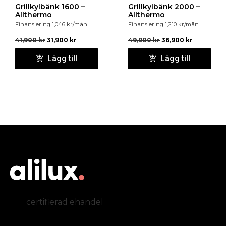
Grillkylbänk 1600 –
Grillkylbänk 2000 –
Allthermo
Allthermo
Finansiering
1,046
kr
/mån
Finansiering
1,210
kr
/mån
41,900
kr
31,900
kr
49,900
kr
36,900
kr
Lägg till
Lägg till
certifierad ehandel