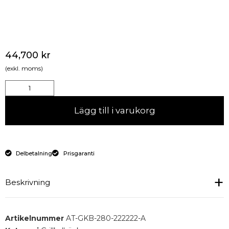
44,700
kr
(exkl. moms)
Lägg till i varukorg
Delbetalning
Prisgaranti
Beskrivning
Grillkylbänk med 12 lådor.
Artikelnummer
AT-GKB-280-222222-A