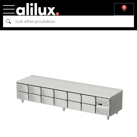
0
Hem
/
Kyl & frys
/
Kyl
/
Grillkylbänk
/ Grillkylbänk 12 lådor GN1/1-150
Sök