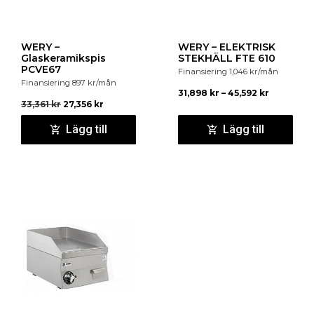
WERY –
WERY – ELEKTRISK
Glaskeramikspis
STEKHÄLL FTE 610
PCVE67
Finansiering
1,046
kr
/mån
Finansiering
897
kr
/mån
31,898
kr
–
45,592
kr
33,361
kr
27,356
kr
Lägg till
Lägg till