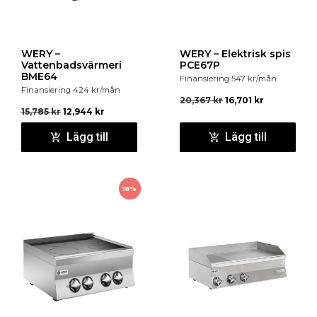
sidoavslutning med rundade hörn, överhylla. Alla 70-
enheter kan levereras insvetsade i samma toppskiva
(hygientopp 2 mm).
WERY –
WERY – Elektrisk spis
Vattenbadsvärmeri
PCE67P
BME64
Finansiering
547
kr
/mån
Finansiering
424
kr
/mån
20,367
kr
16,701
kr
15,785
kr
12,944
kr
Lägg till
Lägg till
18%