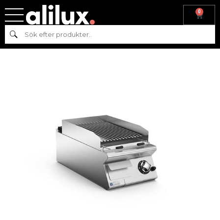
0
Hem
/
Köksmaskiner
/
Varmkök
/ LAVASTENSGRILL – GAS 70 –
Sök
NGPL7-4PG/GG – MARENO