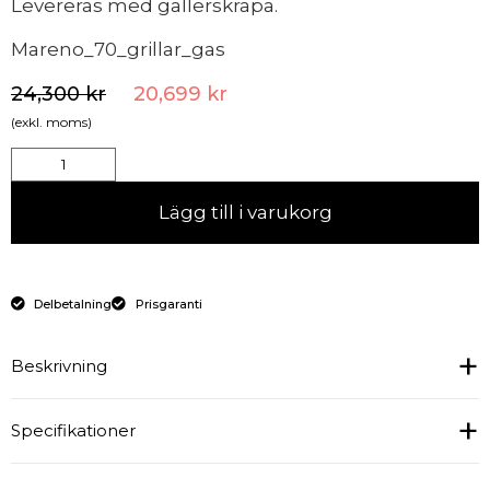
Levereras med gallerskrapa.
Mareno_70_grillar_gas
24,300
kr
20,699
kr
(exkl. moms)
Lägg till i varukorg
Delbetalning
Prisgaranti
Beskrivning
Specifikationer
Effektiv och smakfull:
Mareno gasgrill NGPL7-
4PG/GG har en aktiv stekyta på 32 x 60 cm. Grillen
har hög effekt och värms upp till arbetstemperatur