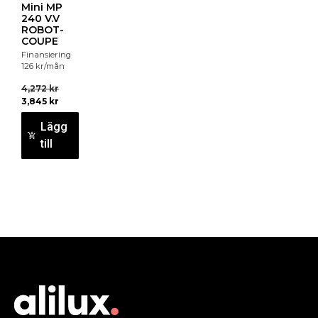
Mini MP
240 V.V
ROBOT-
COUPE
Finansiering
126
kr
/mån
4,272
kr
3,845
kr
Lägg
till