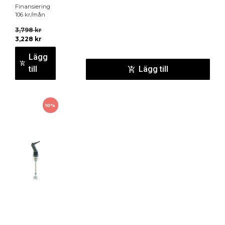
Finansiering
106
kr
/mån
3,798
kr
3,228
kr
Lägg
till
Lägg till
10%