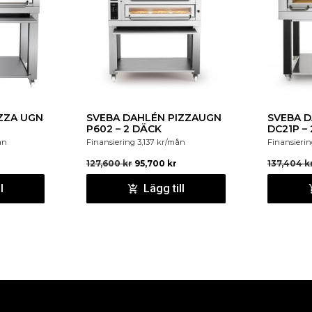
ANSLUTNING VENTILATION : Ø 
ANSLUTNINGSKABEL : 3 m kabel i
Antal Däck : 1 st
ZZA UGN
SVEBA DAHLÉN PIZZAUGN
SVEBA 
P602 – 2 DÄCK
DC21P –
ån
Finansiering
3,137
kr
/mån
Finansieri
127,600
kr
95,700
kr
137,404
k
l
Lägg till