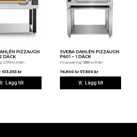
125
ngår. Handske, ”plug & play”, ingår.
DAHLÉN PIZZAUGN
SVEBA DAHLÉN PIZZAUGN
 2 DÄCK
P601 – 1 DÄCK
ng
3,378
kr
/mån
Finansiering
1,888
kr
/mån
r
103,053
kr
76,800
kr
57,600
kr
Lägg till
Lägg till