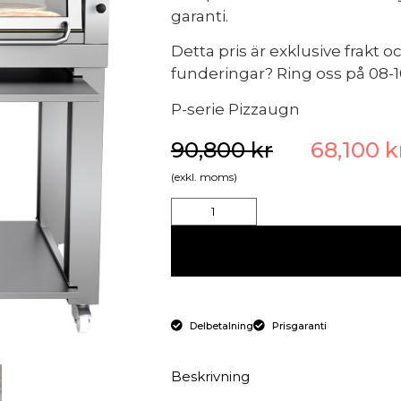
garanti.
Detta pris är exklusive frakt
funderingar? Ring oss på 08-10
P-serie Pizzaugn
90,800
kr
68,100
k
(exkl. moms)
Delbetalning
Prisgaranti
Beskrivning