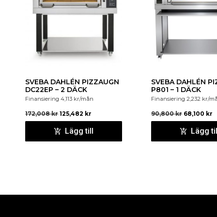
SVEBA DAHLÉN PIZZAUGN
SVEBA DAHLÉN PI
DC22EP – 2 DÄCK
P801 – 1 DÄCK
Finansiering
4,113
kr
/mån
Finansiering
2,232
kr
/m
172,008
kr
125,482
kr
90,800
kr
68,100
kr
Lägg till
Lägg til