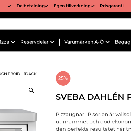
Delbetalning
Egen tillverkning
Prisgaranti
izza
Reservdelar
Varumärken A-Ö
Begag
UGN P801D – 1DÄCK
25%
SVEBA DAHLÉN P
Pizzaugnar i P serien är välis
ugnrummet och god ekonomi. H
den perfekta resultatet när tr